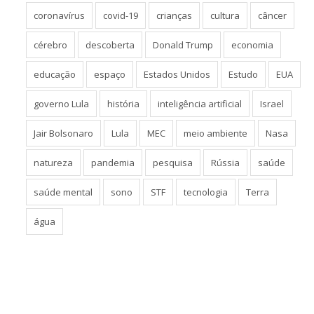
coronavírus
covid-19
crianças
cultura
câncer
cérebro
descoberta
Donald Trump
economia
educação
espaço
Estados Unidos
Estudo
EUA
governo Lula
história
inteligência artificial
Israel
Jair Bolsonaro
Lula
MEC
meio ambiente
Nasa
natureza
pandemia
pesquisa
Rússia
saúde
saúde mental
sono
STF
tecnologia
Terra
água