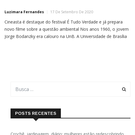
Luzimara Fernandes
17 De Setembro De 2020
Cineasta é destaque do festival É Tudo Verdade e já prepara
novo filme sobre a questão ambiental Nos anos 1960, o jovem
Jorge Bodanzky era calouro na UnB. A Universidade de Brasília
nascera do sonho de visionários — educadores como Darcy
Ribeiro, que foi seu primeiro reitor, Anísio Teixeira, o arquiteto
Oscar Niemeyer e o […]
POSTS RECENTES
Crochê, jardinagem, diário: mulheres estão redescobrindo