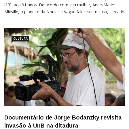
(13), aos 91 anos. De acordo com sua mulher, Anne-Marie
Mieville, o pioneiro da Nouvelle Vague faleceu em casa, cercado
por entes queridos. Godard morreu por suicídio assistido,
prática legal na Suíça, segundo o jornal Libération. O
CULTURA
Documentário de Jorge Bodanzky revisita
invasão à UnB na ditadura