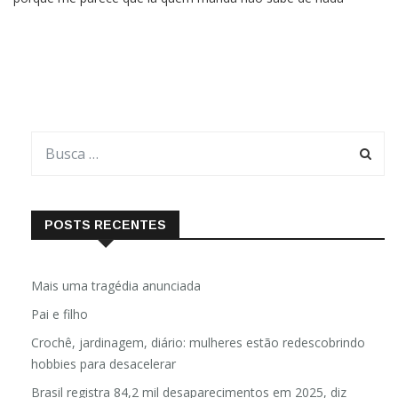
mesmo!Sim, porque nas manobras palacianas, principalmente
aquelas subterrâneas, nas sombras, madrugadas adentro,
produzidas
POSTS RECENTES
Mais uma tragédia anunciada
Pai e filho
Crochê, jardinagem, diário: mulheres estão redescobrindo
hobbies para desacelerar
Brasil registra 84,2 mil desaparecimentos em 2025, diz