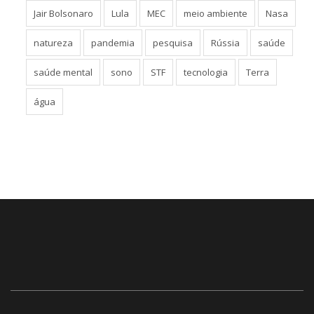
Jair Bolsonaro
Lula
MEC
meio ambiente
Nasa
natureza
pandemia
pesquisa
Rússia
saúde
saúde mental
sono
STF
tecnologia
Terra
água