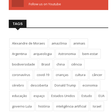
Follow us on Youtube
TAGS
Alexandre de Moraes
amazônia
animais
Argentina
arqueologia
Astronomia
bem-estar
biodiversidade
Brasil
china
ciência
coronavírus
covid-19
crianças
cultura
câncer
cérebro
descoberta
Donald Trump
economia
educação
espaço
Estados Unidos
Estudo
EUA
governo Lula
história
inteligência artificial
Israel