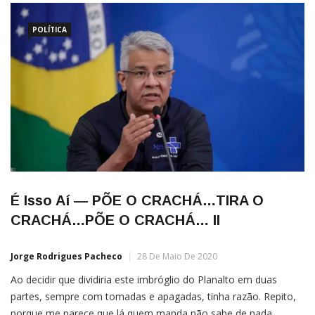
POLÍTICA
É Isso Aí — PÕE O CRACHÁ…TIRA O
CRACHÁ…PÕE O CRACHÁ… II
Jorge Rodrigues Pacheco
28 De Maio De 2020
Ao decidir que dividiria este imbróglio do Planalto em duas
partes, sempre com tomadas e apagadas, tinha razão. Repito,
porque me parece que lá quem manda não sabe de nada