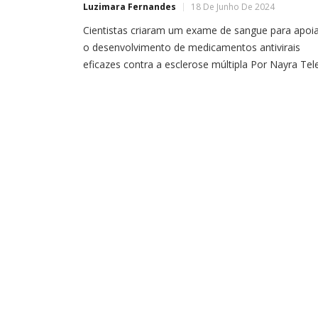
Luzimara Fernandes
18 De Junho De 2024
Cientistas criaram um exame de sangue para apoi
o desenvolvimento de medicamentos antivirais
eficazes contra a esclerose múltipla Por Nayra Tel
A esclerose múltipla (EM) é uma doença autoimun
ainda sem uma causa clara para a ciência. Dessa
forma, é complicado desenvolver tratamentos ou