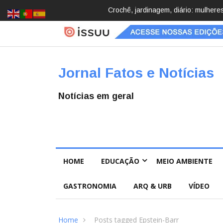
cobrindo hobbies para desacelerar
Brasil registra 84,2 mil desaparec
Pública
Jornal Fatos e Notícias
Notícias em geral
HOME
EDUCAÇÃO
MEIO AMBIENTE
GASTRONOMIA
ARQ & URB
VÍDEO
Home
Posts tagged Epstein-Barr