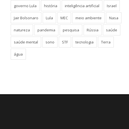
governo Lula
história
inteligência artificial
Israel
Jair Bolsonaro
Lula
MEC
meio ambiente
Nasa
natureza
pandemia
pesquisa
Rússia
saúde
saúde mental
sono
STF
tecnologia
Terra
água