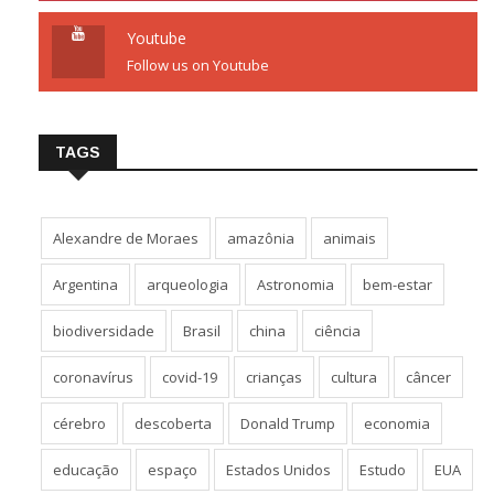
Youtube
Follow us on Youtube
TAGS
Alexandre de Moraes
amazônia
animais
Argentina
arqueologia
Astronomia
bem-estar
biodiversidade
Brasil
china
ciência
coronavírus
covid-19
crianças
cultura
câncer
cérebro
descoberta
Donald Trump
economia
educação
espaço
Estados Unidos
Estudo
EUA