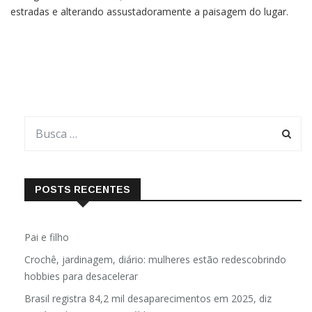
na região sudoeste do Quênia, causando rachaduras em
estradas e alterando assustadoramente a paisagem do lugar.
Alguns geólogos identificam a fenda como uma ravina causada
pela erosão do solo. Contudo, para muitos cientistas, esse
pode
POSTS RECENTES
Pai e filho
Crochê, jardinagem, diário: mulheres estão redescobrindo
hobbies para desacelerar