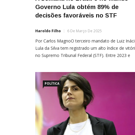
Governo Lula obtém 89% de
decisões favoráveis no STF
Haroldo Filho
6 De Março De 2025
Por Carlos MagnoO terceiro mandato de Luiz Inác
Lula da Silva tem registrado um alto índice de vitór
no Supremo Tribunal Federal (STF). Entre 2023 e
2024, o governo venceu 99 das 111 ações
constitucionais julgadas, alcançando 89% de decis
favoráveis, segundo levantamento da Advocacia-
Geral da União (AGU), publicado pela Folha de
POLÍTICA
S.Paulo. Os dados […]