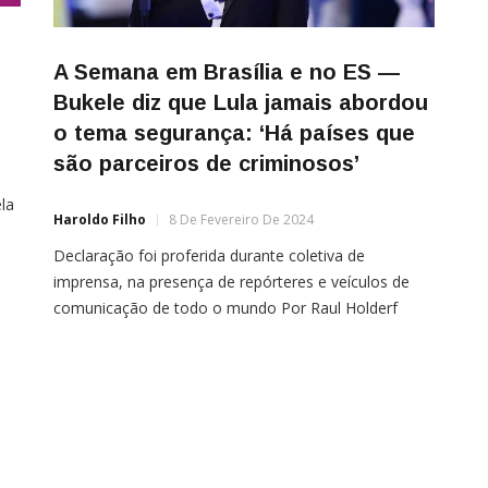
A Semana em Brasília e no ES —
Bukele diz que Lula jamais abordou
o tema segurança: ‘Há países que
são parceiros de criminosos’
la
Haroldo Filho
8 De Fevereiro De 2024
Declaração foi proferida durante coletiva de
imprensa, na presença de repórteres e veículos de
a
comunicação de todo o mundo Por Raul Holderf
NascimentoDurante uma coletiva de imprensa, na
virada de domingo (4) para segunda-feira (5), o
presidente de El Salvador, Nayib Bukele, foi
questionado sobre a criminalidade no país caribenho.
Quando o direitista assumiu o […]