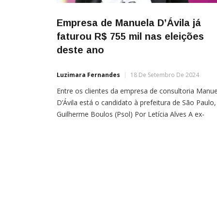
Empresa de Manuela D’Ávila já
faturou R$ 755 mil nas eleições
deste ano
Luzimara Fernandes
18 De Setembro De 2024
Entre os clientes da empresa de consultoria Manue
D’Ávila está o candidato à prefeitura de São Paulo,
Guilherme Boulos (Psol) Por Letícia Alves A ex-
deputada federal Manuela D’Ávila (PCdoB) deixou 
candidatura própria de lado e investiu em uma
empresa que faz consultoria de comunicação para
candidatos. Com a prestação deste serviço, nas
eleições deste […]