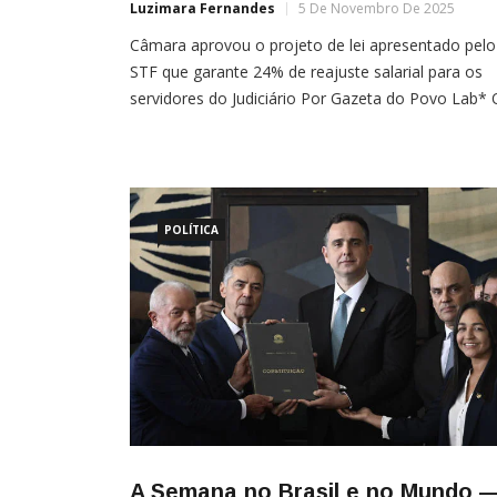
Luzimara Fernandes
5 De Novembro De 2025
Câmara aprovou o projeto de lei apresentado pelo
STF que garante 24% de reajuste salarial para os
servidores do Judiciário Por Gazeta do Povo Lab* 
cenário econômico é marcado por um forte avanç
do governo sobre arrecadação e despesas. Enqua
a Câmara aprova a taxação de streamings e um
reajuste de 24% para o […]
POLÍTICA
A Semana no Brasil e no Mundo 