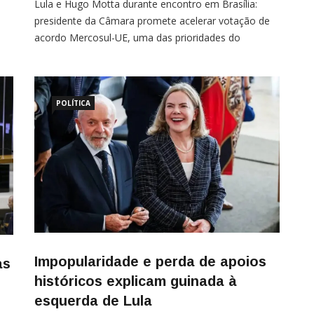
Lula e Hugo Motta durante encontro em Brasília:
presidente da Câmara promete acelerar votação de
ada
acordo Mercosul-UE, uma das prioridades do
governo no Congresso Por Wesley Oliveira O
presidente da Câmara, Hugo Motta (Republicanos-
PB), pretende acelerar a tramitação de pautas
consideradas estratégicas para o governo de Luiz
POLÍTICA
Inácio Lula da Silva (PT), nas próximas semanas,
Impopularidade e perda de apoios
as
históricos explicam guinada à
esquerda de Lula