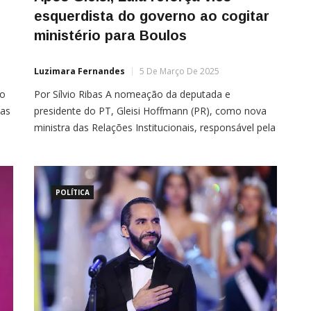
esquerdista do governo ao cogitar
ministério para Boulos
Luzimara Fernandes
5 De Março De 2025
io
Por Sílvio Ribas A nomeação da deputada e
ias
presidente do PT, Gleisi Hoffmann (PR), como nova
ministra das Relações Institucionais, responsável pela
articulação política, pode ter sido apenas o primeiro
ões
passo de Luiz Inácio Lula da Silva (PT) para fortalecer
o caráter esquerdista de seu governo. De acordo
com informações da Folha de São Paulo, […]
POLÍTICA