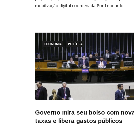
mobilização digital coordenada Por Leonardo
Desideri Depois de anos em que a direita foi acus
por autoridades, pela militância esquerdista e por
parte da imprensa de operar “milícias digitais”,
ECONOMIA
POLÍTICA
Governo mira seu bolso com nov
taxas e libera gastos públicos