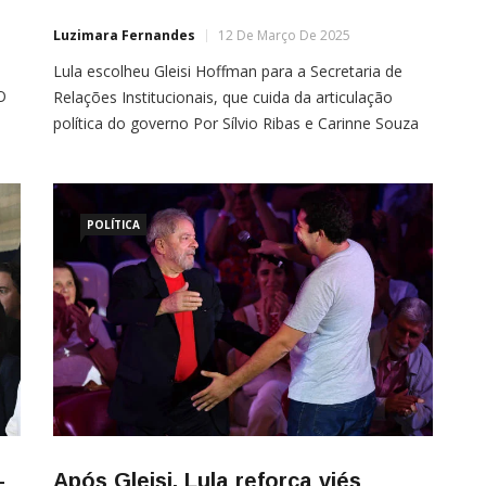
Luzimara Fernandes
12 De Março De 2025
Lula escolheu Gleisi Hoffman para a Secretaria de
O
Relações Institucionais, que cuida da articulação
o
política do governo Por Sílvio Ribas e Carinne Souza
nto
Luiz Inácio Lula da Silva (PT) surpreendeu o mundo
político ao escolher a presidente de seu partido, a
deputada Gleisi Hoffmann (PR), como nova ministra
das Relações Institucionais (SRI), gesto que sinalizou
POLÍTICA
[…]
—
Após Gleisi, Lula reforça viés