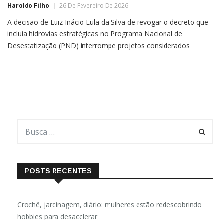
Haroldo Filho
26 De Fevereiro De 2026
A decisão de Luiz Inácio Lula da Silva de revogar o decreto que
incluía hidrovias estratégicas no Programa Nacional de
Desestatização (PND) interrompe projetos considerados
essenciais para o escoamento da produção agrícola e reforça a
percepção de insegurança regulatória na área de
POSTS RECENTES
Crochê, jardinagem, diário: mulheres estão redescobrindo
hobbies para desacelerar