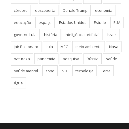
cérebro
descoberta
Donald Trump
economia
educação
espaço
Estados Unidos
Estudo
EUA
governo Lula
história
inteligência artificial
Israel
Jair Bolsonaro
Lula
MEC
meio ambiente
Nasa
natureza
pandemia
pesquisa
Rússia
saúde
saúde mental
sono
STF
tecnologia
Terra
água