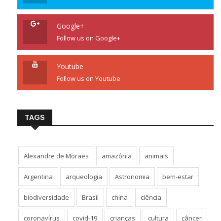
Google+
Follow us on Google+
Youtube
Follow us on Youtube
TAGS
Alexandre de Moraes
amazônia
animais
Argentina
arqueologia
Astronomia
bem-estar
biodiversidade
Brasil
china
ciência
coronavírus
covid-19
crianças
cultura
câncer