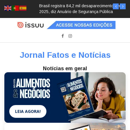
Brasil registra 84,2 mil desaparecimentos em
2025, diz Anuário de Segurança Pública
Jornal Fatos e Notícias
Notícias em geral
LEIA AGORA!