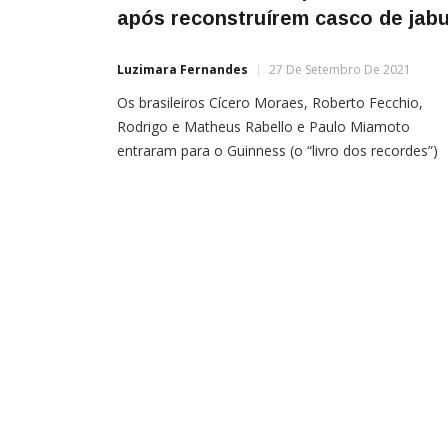
após reconstruírem casco de jabu
Luzimara Fernandes
27 De Setembro De 2021
Os brasileiros Cícero Moraes, Roberto Fecchio,
Rodrigo e Matheus Rabello e Paulo Miamoto
entraram para o Guinness (o “livro dos recordes”)
após liderarem um projeto que viu a reconstrução
casco de um jabuti por meio de tecnologia
de impressão 3D. O trabalho — o primeiro do seu
tipo — rendeu a indicação dos especialistas à nov
[…]