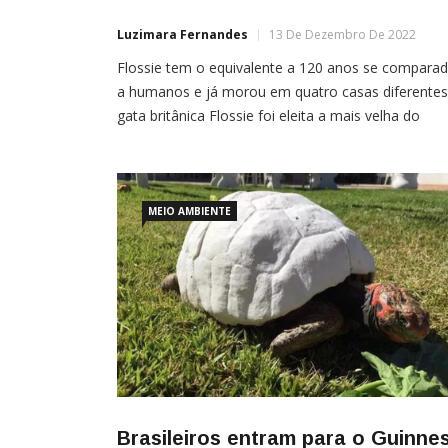
Luzimara Fernandes
13 De Dezembro De 2022
Flossie tem o equivalente a 120 anos se compara
a humanos e já morou em quatro casas diferentes
gata britânica Flossie foi eleita a mais velha do
mundo pelo Guinness Book. Nascida no dia 29 de
dezembro de 1995 e com quase 27 anos, a felina
possui o equivalente a 120 anos se comparada […]
MEIO AMBIENTE
Brasileiros entram para o Guinne