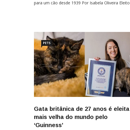
para um cão desde 1939 Por Isabela Oliveira Eleito
cão mais velho de todos os tempos em fevereiro
deste ano, Bobi morreu aos 31 anos em sua casa
Portugal, segundo destacou o Guinness […]
PETS
Gata britânica de 27 anos é eleita
mais velha do mundo pelo
‘Guinness’