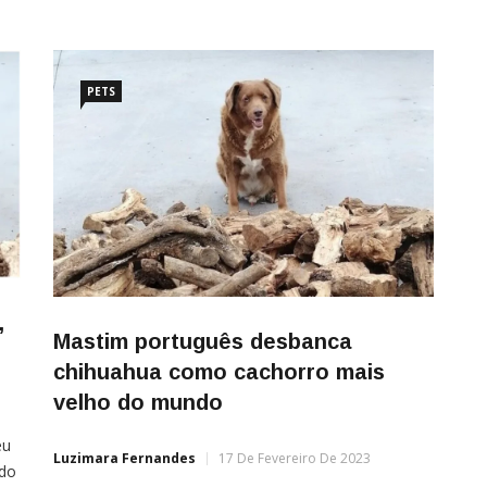
PETS
,
Mastim português desbanca
chihuahua como cachorro mais
velho do mundo
eu
Luzimara Fernandes
17 De Fevereiro De 2023
ado