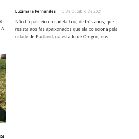
Luzimara Fernandes
5 De Outubro De 2021
da
Não há passeio da cadela Lou, de três anos, que
 A
resista aos fãs apaixonados que ela coleciona pela
cidade de Portland, no estado de Oregon, nos
Estados Unidos. Isso porque ela, um animal da raça
coonhound, tem orelhas imensas que chamam a
atenção de quem cruza o seu caminho.Com orelhas
de quase 34cm (cada!), o […]
ss