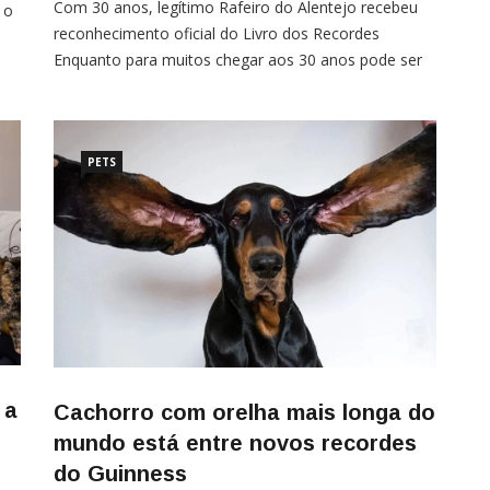
Com 30 anos, legítimo Rafeiro do Alentejo recebeu
 o
reconhecimento oficial do Livro dos Recordes
Enquanto para muitos chegar aos 30 anos pode ser
 em
assustador, para Bobi, um legítimo rafeiro-do-
alentejo, raça de cão pastor típica de Portugal,
alcançar três décadas é motivo de alegria e mais:
reconhecimento oficial do Guinness World Records
PETS
como o cachorro vivo mais […]
 a
Cachorro com orelha mais longa do
mundo está entre novos recordes
do Guinness