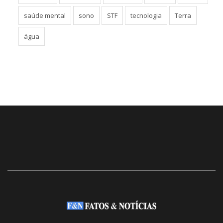
saúde mental
sono
STF
tecnologia
Terra
água