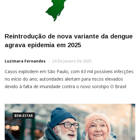
Reintrodução de nova variante da dengue
agrava epidemia em 2025
Luzimara Fernandes
24 De Janeiro De 2025
Casos explodem em São Paulo, com 63 mil possíveis infecções
no início do ano; autoridades alertam para riscos elevados
devido à falta de imunidade contra o novo sorotipo O Brasil
iniciou 2025 enfrentando um aumento expressivo nos casos de
dengue, trazendo preocupação às autoridades de saúde e à
população. Dados indicam uma escalada no número […]
BEM-ESTAR