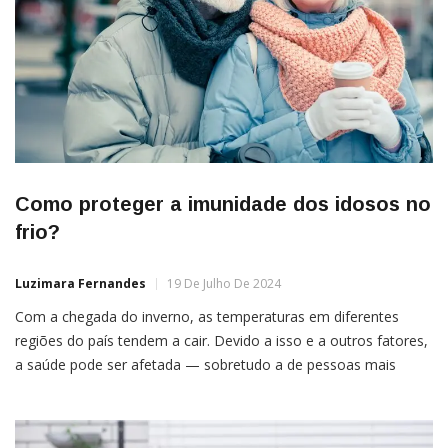
Como proteger a imunidade dos idosos no
frio?
Luzimara Fernandes
19 De Julho De 2024
Com a chegada do inverno, as temperaturas em diferentes
regiões do país tendem a cair. Devido a isso e a outros fatores,
a saúde pode ser afetada — sobretudo a de pessoas mais
velhas. E aí, uma preocupação aparece: como cuidar da
imunidade dos idosos no inverno? Gripes, resfriados, asma,
pneumonias… As doenças respiratórias são […]