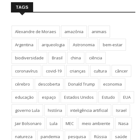
TAGS
Alexandre de Moraes
amazônia
animais
Argentina
arqueologia
Astronomia
bem-estar
biodiversidade
Brasil
china
ciência
coronavírus
covid-19
crianças
cultura
câncer
cérebro
descoberta
Donald Trump
economia
educação
espaço
Estados Unidos
Estudo
EUA
governo Lula
história
inteligência artificial
Israel
Jair Bolsonaro
Lula
MEC
meio ambiente
Nasa
natureza
pandemia
pesquisa
Rússia
saúde