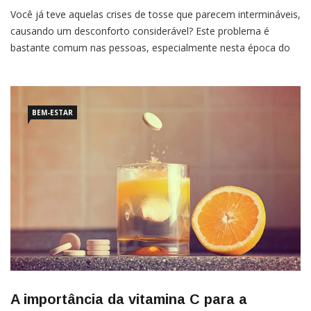
Você já teve aquelas crises de tosse que parecem intermináveis,
causando um desconforto considerável? Este problema é
bastante comum nas pessoas, especialmente nesta época do
ano. Uma das principais causas são as constantes mudanças de
temperatura que propiciam o surgimento de resfriados. Mas
afinal, como melhorar a imunidade no frio?A transição entre
estações, com suas
BEM-ESTAR
A importância da vitamina C para a