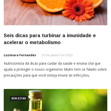
Seis dicas para turbinar a imunidade e
acelerar o metabolismo
Luzimara Fernandes
23 De Janeiro De 2023
Nutricionista dá dicas para cuidar da saúde e ensina chá que
ajuda a proteger o nosso organismo Muito tem se falado sobre
precauções para que você esteja imune às infecções,
principalmente neste momento que estamos vivendo. Segundo
a nutricionista Camila Buitoni, o cuidado para fortalecer a
imunidade e garantir um bom metabolismo começa na
alimentação, […]
BEM-ESTAR