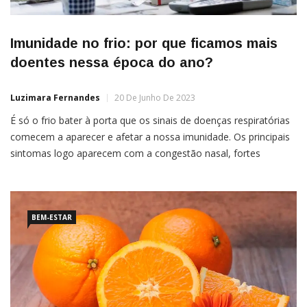
Imunidade no frio: por que ficamos mais
doentes nessa época do ano?
Luzimara Fernandes
20 De Junho De 2023
É só o frio bater à porta que os sinais de doenças respiratórias
comecem a aparecer e afetar a nossa imunidade. Os principais
sintomas logo aparecem com a congestão nasal, fortes
espirros e dor de cabeça. Mas afinal, porque será que ficamos
mais doentes no frio? Para responder a essa pergunta,
conversamos com o Dr. […]
BEM-ESTAR