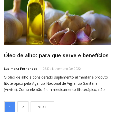
Óleo de alho: para que serve e benefícios
Luzimara Fernandes
28 De Novembro De 2022
O óleo de alho é considerado suplemento alimentar e produto
fitoterápico pela Agência Nacional de Vigilância Sanitária
(Anvisa). Como ele não é um medicamento fitoterápico, não
precisa passar por diversos testes para que seja recomendado
como alternativa para algum tipo de tratamento. Mesmo assim,
1
2
NEXT
o óleo de alho contém uma bula que o consumidor deve […]