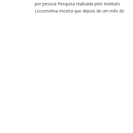
por pessoa Pesquisa realizada pelo Instituto
Locomotiva mostra que depois de um mês do
isolamento social provocado pela pandemia do no
coronavírus, 58% dos brasileiros deixaram de paga
alguma dívida — o que representa 91,040 milhões