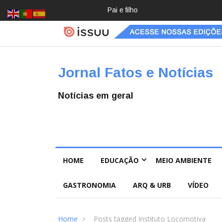
Pai e filho
Crochê,
jardinage
m, diário:
mulheres
estão
redescob
Jornal Fatos e Notícias
rindo
hobbies
para
Notícias em geral
desacele
rar
HOME
EDUCAÇÃO
MEIO AMBIENTE
GASTRONOMIA
ARQ & URB
VÍDEO
Home
Posts tagged Instituto Locomotiva