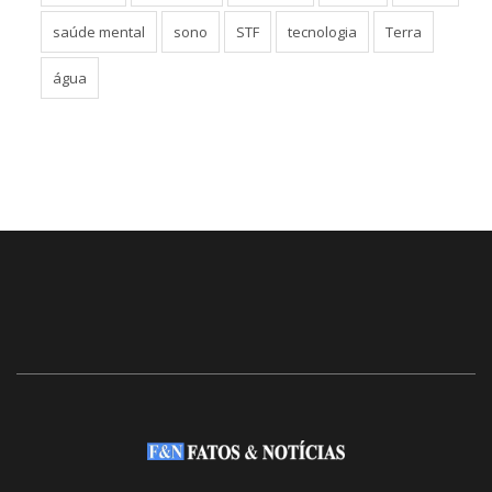
saúde mental
sono
STF
tecnologia
Terra
água