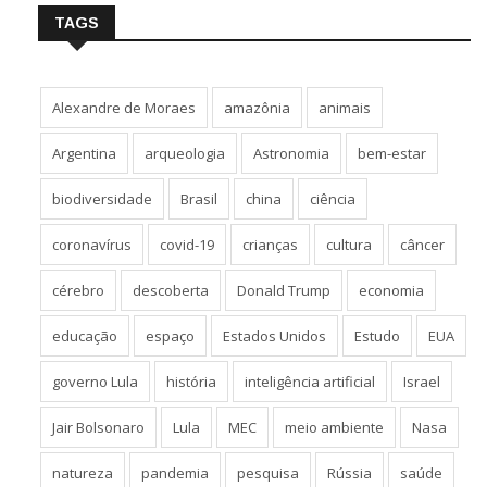
TAGS
Alexandre de Moraes
amazônia
animais
Argentina
arqueologia
Astronomia
bem-estar
biodiversidade
Brasil
china
ciência
coronavírus
covid-19
crianças
cultura
câncer
cérebro
descoberta
Donald Trump
economia
educação
espaço
Estados Unidos
Estudo
EUA
governo Lula
história
inteligência artificial
Israel
Jair Bolsonaro
Lula
MEC
meio ambiente
Nasa
natureza
pandemia
pesquisa
Rússia
saúde