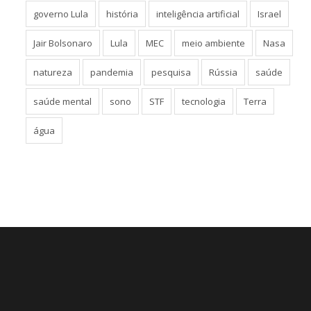
governo Lula
história
inteligência artificial
Israel
Jair Bolsonaro
Lula
MEC
meio ambiente
Nasa
natureza
pandemia
pesquisa
Rússia
saúde
saúde mental
sono
STF
tecnologia
Terra
água