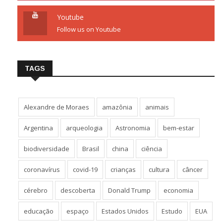
Youtube
Follow us on Youtube
TAGS
Alexandre de Moraes
amazônia
animais
Argentina
arqueologia
Astronomia
bem-estar
biodiversidade
Brasil
china
ciência
coronavírus
covid-19
crianças
cultura
câncer
cérebro
descoberta
Donald Trump
economia
educação
espaço
Estados Unidos
Estudo
EUA