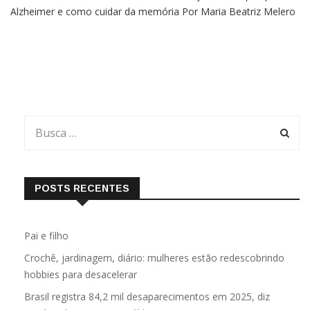
falar no meio de uma conversa, a diferença desse lapso para o
Alzheimer e como cuidar da memória Por Maria Beatriz Melero
Você e outra pessoa estão conversando. No meio do papo,
você se vira para argumentar algo, mas não consegue. Você
POSTS RECENTES
Pai e filho
Crochê, jardinagem, diário: mulheres estão redescobrindo
hobbies para desacelerar