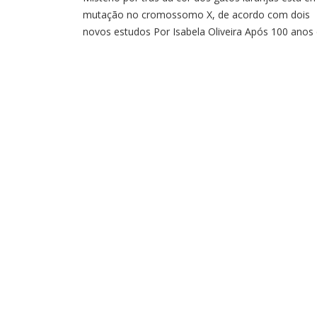
mutação no cromossomo X, de acordo com dois
novos estudos Por Isabela Oliveira Após 100 anos
estudo, foi descoberto que os gatos laranjas são
resultado de uma mutação genética que os torna
ruivos. Estudando o genoma dos gatos, os