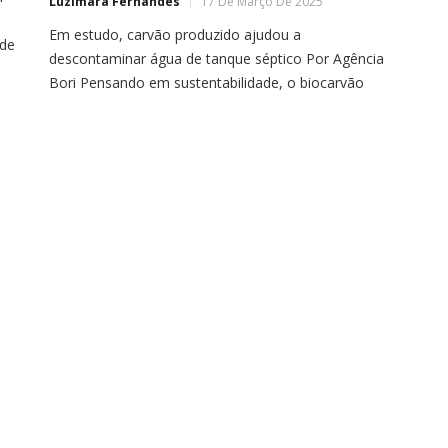
Luzimara Fernandes
17 De Março De 2025
Em estudo, carvão produzido ajudou a
 de
descontaminar água de tanque séptico Por Agência
Bori Pensando em sustentabilidade, o biocarvão
obtido a partir do aquecimento de resíduos de laranja
pode ser mais vantajoso do que outras alternativas,
de acordo com um artigo publicado nesta sexta-feira
(28) no periódico científico Ambiente & Água.
Pesquisadores da Universidade