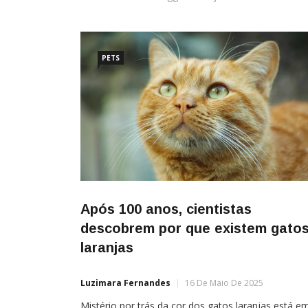
PETS
Após 100 anos, cientistas
descobrem por que existem gato
laranjas
Luzimara Fernandes
16 De Maio De 2025
Mistério por trás da cor dos gatos laranjas está e