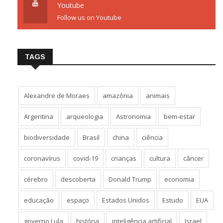
Youtube
Follow us on Youtube
TAGS
Alexandre de Moraes
amazônia
animais
Argentina
arqueologia
Astronomia
bem-estar
biodiversidade
Brasil
china
ciência
coronavírus
covid-19
crianças
cultura
câncer
cérebro
descoberta
Donald Trump
economia
educação
espaço
Estados Unidos
Estudo
EUA
governo Lula
história
inteligência artificial
Israel