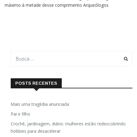
máximo à metade desse comprimento Arqueólogos
descobriram várias malocas (residências comunitárias) vikings
da Idade do Ferro no sudeste da Noruega, de acordo com uma
nota
POSTS RECENTES
Mais uma tragédia anunciada
Pai e filho
Crochê, jardinagem, diário: mulheres estão redescobrindo
hobbies para desacelerar