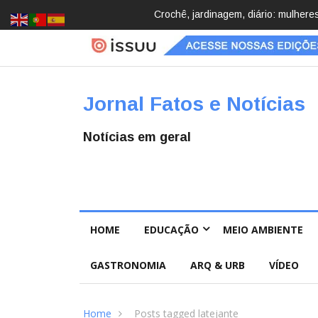
cobrindo hobbies para desacelerar
Brasil registra 84,2 mil desaparec
Pública
Jornal Fatos e Notícias
Notícias em geral
HOME
EDUCAÇÃO
MEIO AMBIENTE
GASTRONOMIA
ARQ & URB
VÍDEO
Home
Posts tagged latejante