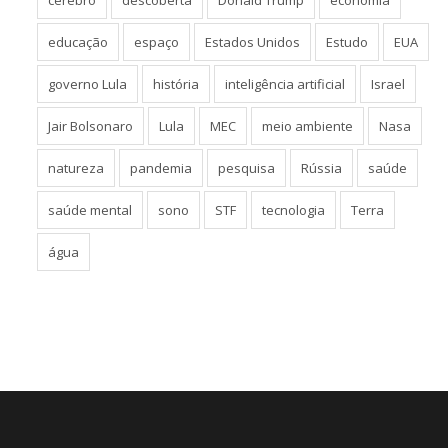
cérebro
descoberta
Donald Trump
economia
educação
espaço
Estados Unidos
Estudo
EUA
governo Lula
história
inteligência artificial
Israel
Jair Bolsonaro
Lula
MEC
meio ambiente
Nasa
natureza
pandemia
pesquisa
Rússia
saúde
saúde mental
sono
STF
tecnologia
Terra
água