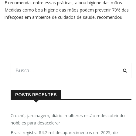
E recomenda, entre essas práticas, a boa higiene das mãos
Medidas como boa higiene das mãos podem prevenir 70% das
infecções em ambiente de cuidados de saúde, recomendou
hoje (6) a Organização Mundial da Saúde (OMS).A agência das
Nações Unidas lembra que pessoas internadas em unidades de
cuidados intensivos e recém-nascidos são especialmente
vulneráveis a […]
POSTS RECENTES
Crochê, jardinagem, diário: mulheres estão redescobrindo
hobbies para desacelerar
Brasil registra 84,2 mil desaparecimentos em 2025, diz