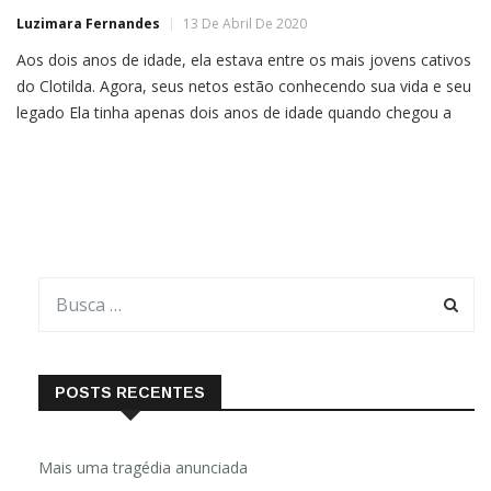
Luzimara Fernandes
13 De Abril De 2020
Aos dois anos de idade, ela estava entre os mais jovens cativos
do Clotilda. Agora, seus netos estão conhecendo sua vida e seu
legado Ela tinha apenas dois anos de idade quando chegou a
Mobile, no Alabama, EUA, em julho de 1860, cativa a bordo do
infame Clotilda, o último navio de africanos escravizados
conhecido […]
POSTS RECENTES
Mais uma tragédia anunciada