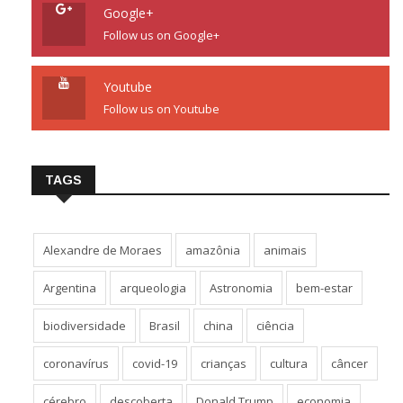
Google+
Follow us on Google+
Youtube
Follow us on Youtube
TAGS
Alexandre de Moraes
amazônia
animais
Argentina
arqueologia
Astronomia
bem-estar
biodiversidade
Brasil
china
ciência
coronavírus
covid-19
crianças
cultura
câncer
cérebro
descoberta
Donald Trump
economia