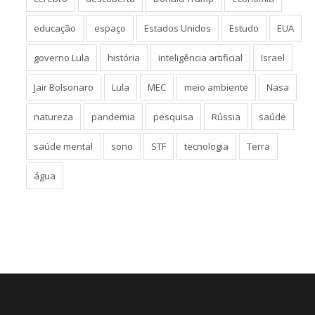
educação
espaço
Estados Unidos
Estudo
EUA
governo Lula
história
inteligência artificial
Israel
Jair Bolsonaro
Lula
MEC
meio ambiente
Nasa
natureza
pandemia
pesquisa
Rússia
saúde
saúde mental
sono
STF
tecnologia
Terra
água