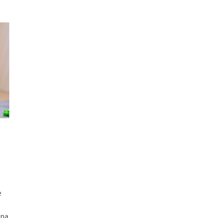
e
 na