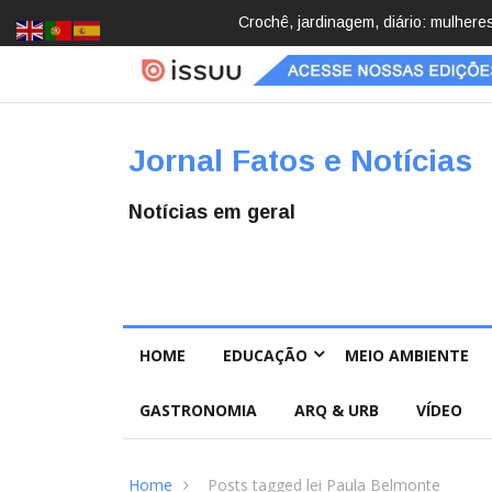
cobrindo hobbies para desacelerar
Brasil registra 84,2 mil desapareci
Pública
Jornal Fatos e Notícias
Notícias em geral
HOME
EDUCAÇÃO
MEIO AMBIENTE
GASTRONOMIA
ARQ & URB
VÍDEO
Home
Posts tagged lei Paula Belmonte