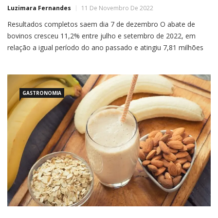
Luzimara Fernandes
11 De Novembro De 2022
Resultados completos saem dia 7 de dezembro O abate de
bovinos cresceu 11,2% entre julho e setembro de 2022, em
relação a igual período do ano passado e atingiu 7,81 milhões
de cabeças. Na comparação com o segundo trimestre deste
ano, o avanço é de 5,8%. Esses são os resultados preliminares
da pesquisa Estatística da […]
GASTRONOMIA