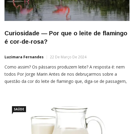
Curiosidade — Por que o leite de flamingo
é cor-de-rosa?
Luzimara Fernandes
22 De Março De 2024
Como assim? Os pássaros produzem leite? A resposta é: nem
todos Por Jorge Marin Antes de nos debruçarmos sobre a
questão da cor do leite de flamingo que, diga-se de passagem,
pode também ser branco ou alaranjado, temos que esclarecer
uma coisa: como assim? Os pássaros produzem leite? A
resposta é: nem todos.Das 10 mil espécies de […]
SAÚDE