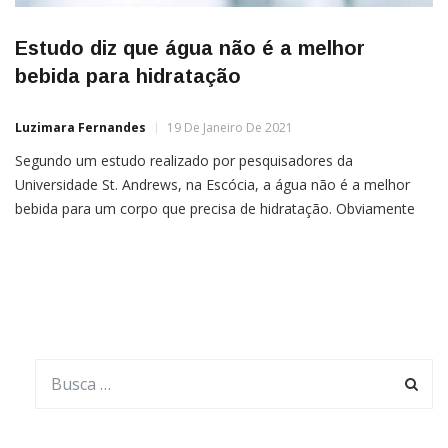
Estudo diz que água não é a melhor
bebida para hidratação
Luzimara Fernandes
19 De Janeiro De 2021
Segundo um estudo realizado por pesquisadores da
Universidade St. Andrews, na Escócia, a água não é a melhor
bebida para um corpo que precisa de hidratação. Obviamente
isso não significa deixar de reconhecer a importância vital do
consumo de água para todos nós, contudo, os cientistas
estudaram os efeitos de 13 bebidas comuns, quando
consumidas […]