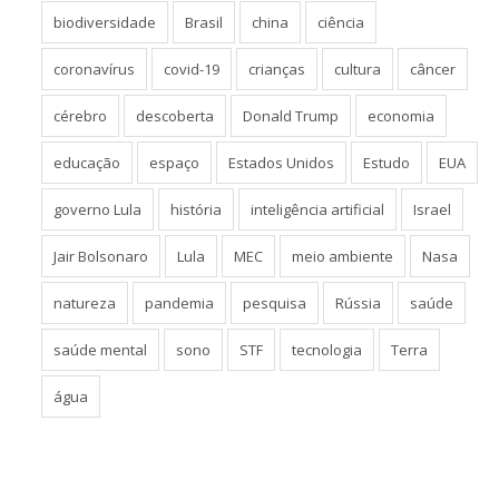
biodiversidade
Brasil
china
ciência
coronavírus
covid-19
crianças
cultura
câncer
cérebro
descoberta
Donald Trump
economia
educação
espaço
Estados Unidos
Estudo
EUA
governo Lula
história
inteligência artificial
Israel
Jair Bolsonaro
Lula
MEC
meio ambiente
Nasa
natureza
pandemia
pesquisa
Rússia
saúde
saúde mental
sono
STF
tecnologia
Terra
água