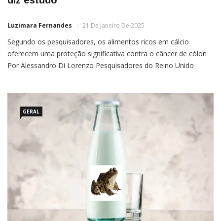
diz estudo
Luzimara Fernandes
21 De Janeiro De 2025
Segundo os pesquisadores, os alimentos ricos em cálcio
oferecem uma proteção significativa contra o câncer de cólon
Por Alessandro Di Lorenzo Pesquisadores do Reino Unido
descobriram que os alimentos ricos em cálcio oferecem uma
proteção significativa contra o câncer de cólon. Segundo eles, é
recomendado consumir estes produtos diariamente para
observar estes benefícios.
GERAL