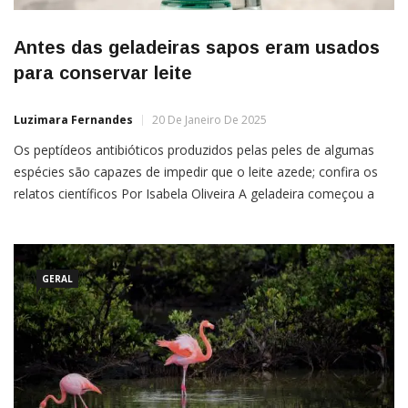
Antes das geladeiras sapos eram usados
para conservar leite
Luzimara Fernandes
20 De Janeiro De 2025
Os peptídeos antibióticos produzidos pelas peles de algumas
espécies são capazes de impedir que o leite azede; confira os
relatos científicos Por Isabela Oliveira A geladeira começou a
aparecer nos lares das classes altas na década de 1940. Mas,
antes disso, povos da Rússia e da Finlândia usavam sapos para
conservar o leite. Apesar de […]
GERAL