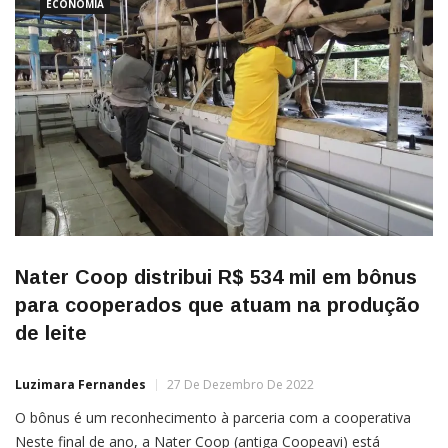
buscaram ligações entre
ECONOMIA
Nater Coop distribui R$ 534 mil em bônus
para cooperados que atuam na produção
de leite
Luzimara Fernandes
27 De Dezembro De 2022
O bônus é um reconhecimento à parceria com a cooperativa
Neste final de ano, a Nater Coop (antiga Coopeavi) está