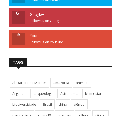
Google+
Follow us on Google+
Youtube
Follow us on Youtube
TAGS
Alexandre de Moraes
amazônia
animais
Argentina
arqueologia
Astronomia
bem-estar
biodiversidade
Brasil
china
ciência
coronavírus
covid-19
crianças
cultura
câncer