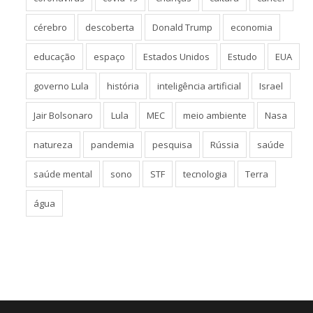
cérebro
descoberta
Donald Trump
economia
educação
espaço
Estados Unidos
Estudo
EUA
governo Lula
história
inteligência artificial
Israel
Jair Bolsonaro
Lula
MEC
meio ambiente
Nasa
natureza
pandemia
pesquisa
Rússia
saúde
saúde mental
sono
STF
tecnologia
Terra
água