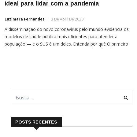
ideal para lidar com a pandemia
Luzimara Fernandes
3 De Abril De 2020
A disseminação do novo coronavírus pelo mundo evidencia os
modelos de saúde pública mais eficientes para atender a
população — e o SUS é um deles. Entenda por quê O primeiro
ranking mundial de segurança de saúde, que avaliou o quão
preparados 195 países estão para uma eventual catástrofe
sanitária, colocou os Estados Unidos no […]
POSTS RECENTES