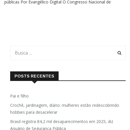
princípios éticos e cívicos, através das Escrituras, em escolas
públicas Por Evangélico Digital O Congresso Nacional de
Honduras aprovou o incentivo à leitura da Bíblia nas escolas
públicas do país. A proposta foi apresentada pelo
POSTS RECENTES
Pai e filho
Crochê, jardinagem, diário: mulheres estão redescobrindo
hobbies para desacelerar
Brasil registra 84,2 mil desaparecimentos em 2025, diz