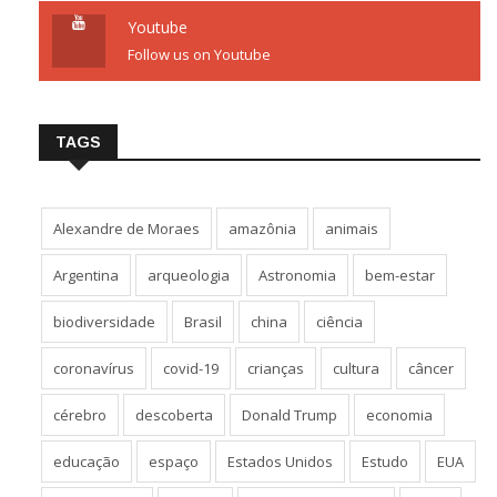
Youtube
Follow us on Youtube
TAGS
Alexandre de Moraes
amazônia
animais
Argentina
arqueologia
Astronomia
bem-estar
biodiversidade
Brasil
china
ciência
coronavírus
covid-19
crianças
cultura
câncer
cérebro
descoberta
Donald Trump
economia
educação
espaço
Estados Unidos
Estudo
EUA