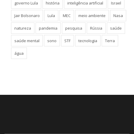
governo Lula
história
inteligência artificial
Israel
Jair Bolsonaro
Lula
MEC
meio ambiente
Nasa
natureza
pandemia
pesquisa
Rússia
saúde
saúde mental
sono
STF
tecnologia
Terra
água