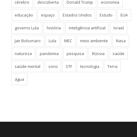
cérebro
descoberta
Donald Trump
economia
educação
espaço
Estados Unidos
Estudo
EUA
governo Lula
história
inteligência artificial
Israel
Jair Bolsonaro
Lula
MEC
meio ambiente
Nasa
natureza
pandemia
pesquisa
Rússia
saúde
saúde mental
sono
STF
tecnologia
Terra
água