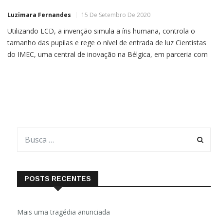
Luzimara Fernandes
15 De Setembro De 2020
Utilizando LCD, a invenção simula a íris humana, controla o
tamanho das pupilas e rege o nível de entrada de luz Cientistas
do IMEC, uma central de inovação na Bélgica, em parceria com
universidades ao redor da Europa, desenvolveram o protótipo
de uma lente de contato inteligente que pode auxiliar pessoas
com deficiência visual através […]
POSTS RECENTES
Mais uma tragédia anunciada