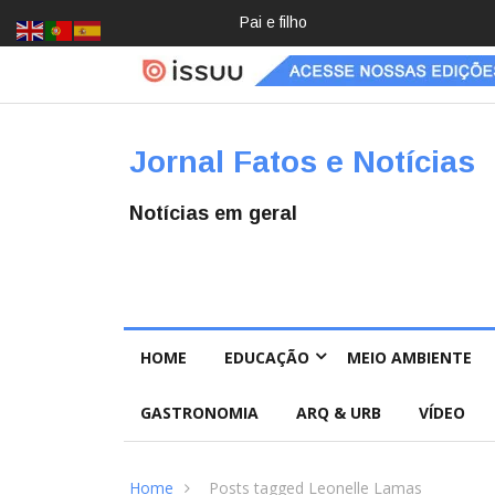
Pai e filho
Crochê,
jardinage
m, diário:
mulheres
estão
redescob
Jornal Fatos e Notícias
rindo
hobbies
para
Notícias em geral
desacele
rar
HOME
EDUCAÇÃO
MEIO AMBIENTE
GASTRONOMIA
ARQ & URB
VÍDEO
Home
Posts tagged Leonelle Lamas