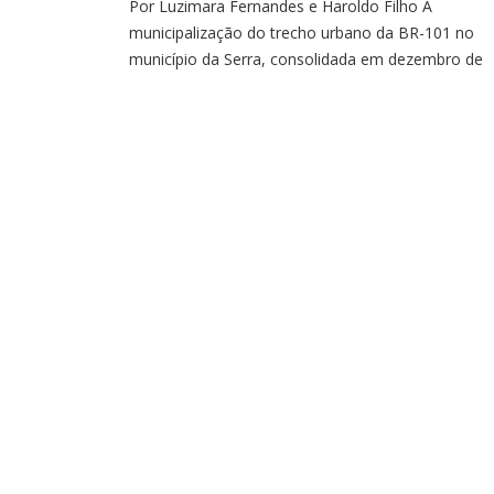
Por Luzimara Fernandes e Haroldo Filho A
municipalização do trecho urbano da BR-101 no
município da Serra, consolidada em dezembro de
2025, já está causando transtornos às empresas 
transportes de carga e logística localizadas no
município. Com a municipalização do trecho de,
aproximadamente