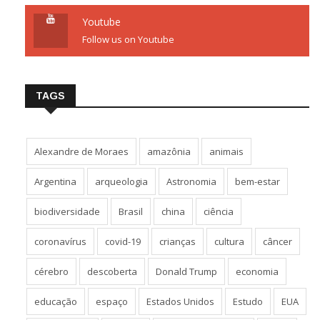
Youtube
Follow us on Youtube
TAGS
Alexandre de Moraes
amazônia
animais
Argentina
arqueologia
Astronomia
bem-estar
biodiversidade
Brasil
china
ciência
coronavírus
covid-19
crianças
cultura
câncer
cérebro
descoberta
Donald Trump
economia
educação
espaço
Estados Unidos
Estudo
EUA