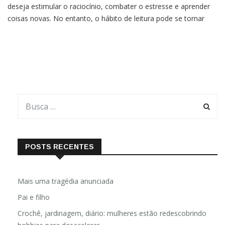
deseja estimular o raciocínio, combater o estresse e aprender
coisas novas. No entanto, o hábito de leitura pode se tornar
ainda mais benéfico quando feito durante a noite, momentos
antes de dormir. Isso porque bons livros podem nos ajudar
POSTS RECENTES
Mais uma tragédia anunciada
Pai e filho
Crochê, jardinagem, diário: mulheres estão redescobrindo