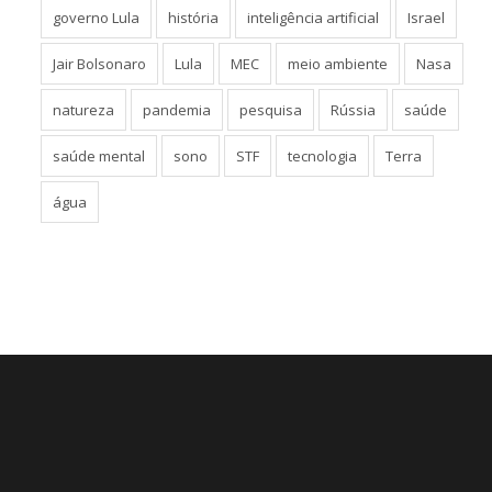
governo Lula
história
inteligência artificial
Israel
Jair Bolsonaro
Lula
MEC
meio ambiente
Nasa
natureza
pandemia
pesquisa
Rússia
saúde
saúde mental
sono
STF
tecnologia
Terra
água