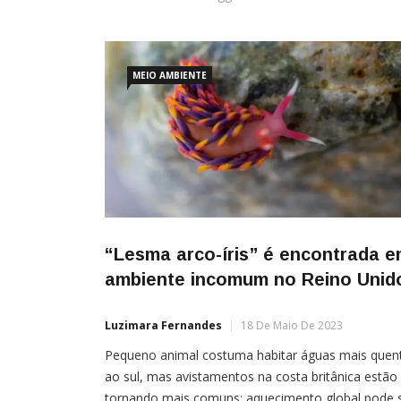
MEIO AMBIENTE
“Lesma arco-íris” é encontrada 
ambiente incomum no Reino Unid
Luzimara Fernandes
18 De Maio De 2023
Pequeno animal costuma habitar águas mais quen
ao sul, mas avistamentos na costa britânica estão
tornando mais comuns; aquecimento global pode 