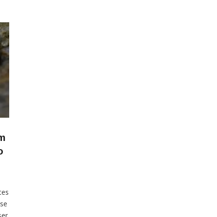
em
o
tes
 se
ser