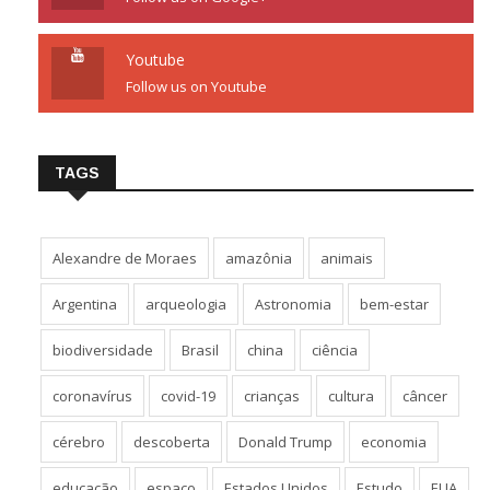
Youtube
Follow us on Youtube
TAGS
Alexandre de Moraes
amazônia
animais
Argentina
arqueologia
Astronomia
bem-estar
biodiversidade
Brasil
china
ciência
coronavírus
covid-19
crianças
cultura
câncer
cérebro
descoberta
Donald Trump
economia
educação
espaço
Estados Unidos
Estudo
EUA