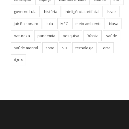
governo Lula
história
inteligência artificial
Israel
Jair Bolsonaro
Lula
MEC
meio ambiente
Nasa
natureza
pandemia
pesquisa
Rússia
saúde
saúde mental
sono
STF
tecnologia
Terra
água