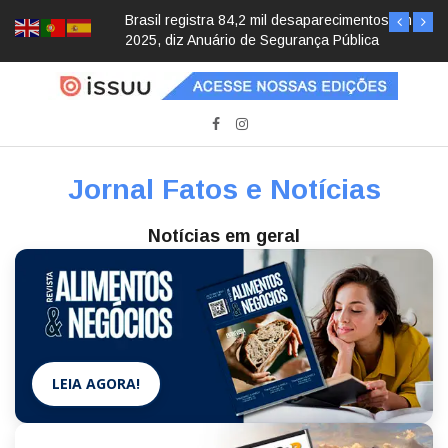
Brasil registra 84,2 mil desaparecimentos em
2025, diz Anuário de Segurança Pública
Jornal Fatos e Notícias
Notícias em geral
LEIA AGORA!