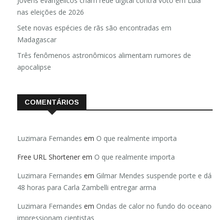
Jovens evangélicos criam rede digital contra voto em Lula
nas eleições de 2026
Sete novas espécies de rãs são encontradas em
Madagascar
Três fenômenos astronômicos alimentam rumores de
apocalipse
COMENTÁRIOS
Luzimara Fernandes
em
O que realmente importa
Free URL Shortener
em
O que realmente importa
Luzimara Fernandes
em
Gilmar Mendes suspende porte e dá
48 horas para Carla Zambelli entregar arma
Luzimara Fernandes
em
Ondas de calor no fundo do oceano
impressionam cientistas