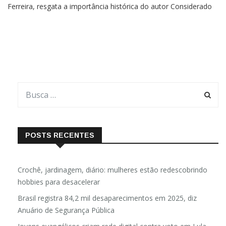
Ferreira, resgata a importância histórica do autor Considerado
um dos maiores pensadores e ativistas do século 19, Luiz
Gama (1830-1882) foi um advogado de escravos que
POSTS RECENTES
Crochê, jardinagem, diário: mulheres estão redescobrindo
hobbies para desacelerar
Brasil registra 84,2 mil desaparecimentos em 2025, diz
Anuário de Segurança Pública