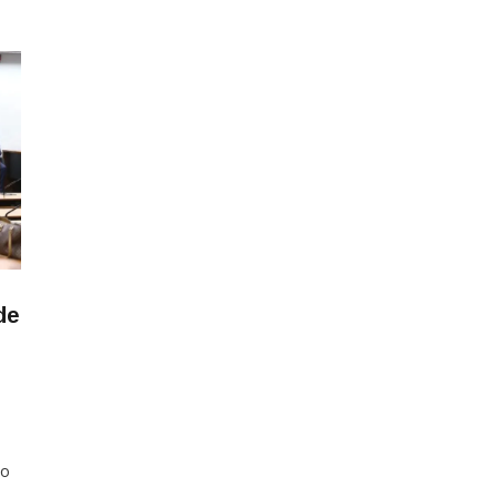
de
ão