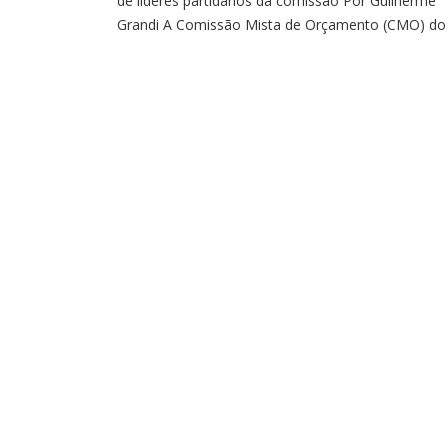
de líderes partidários da comissão Por Guilherme
Grandi A Comissão Mista de Orçamento (CMO) do
Congresso Nacional aprovou nesta terça (30) a
ampliação da reserva de recursos para o fundo
eleitoral de 2026, conhecido como “fundão”, de at
R$ 4,9