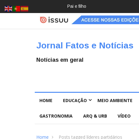
Pai e filho
Crochê,
jardinage
m, diário:
mulheres
estão
redescob
Jornal Fatos e Notícias
rindo
hobbies
para
Notícias em geral
desacele
rar
HOME
EDUCAÇÃO
MEIO AMBIENTE
GASTRONOMIA
ARQ & URB
VÍDEO
Home
Posts tagged líderes partidários