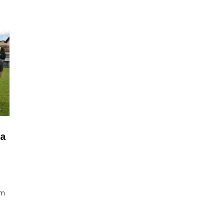
ça
um