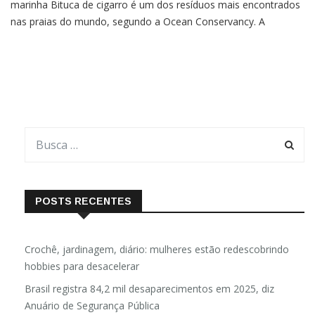
marinha Bituca de cigarro é um dos resíduos mais encontrados
nas praias do mundo, segundo a Ocean Conservancy. A
organização ambiental, assim como tantas outras, realiza
ações de limpeza para conscientizar a população sobre a
POSTS RECENTES
Crochê, jardinagem, diário: mulheres estão redescobrindo
hobbies para desacelerar
Brasil registra 84,2 mil desaparecimentos em 2025, diz
Anuário de Segurança Pública