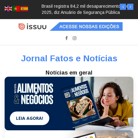
Brasil registra 84,2 mil desaparecimentos em
2025, diz Anuário de Segurança Pública
Jornal Fatos e Notícias
Notícias em geral
LEIA AGORA!