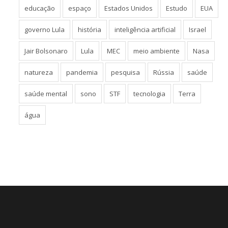
educação
espaço
Estados Unidos
Estudo
EUA
governo Lula
história
inteligência artificial
Israel
Jair Bolsonaro
Lula
MEC
meio ambiente
Nasa
natureza
pandemia
pesquisa
Rússia
saúde
saúde mental
sono
STF
tecnologia
Terra
água