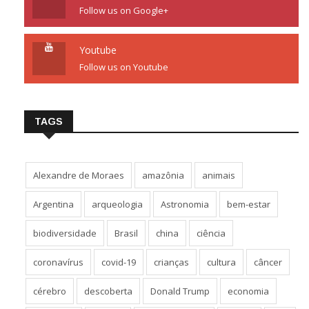
Follow us on Google+
Youtube
Follow us on Youtube
TAGS
Alexandre de Moraes
amazônia
animais
Argentina
arqueologia
Astronomia
bem-estar
biodiversidade
Brasil
china
ciência
coronavírus
covid-19
crianças
cultura
câncer
cérebro
descoberta
Donald Trump
economia