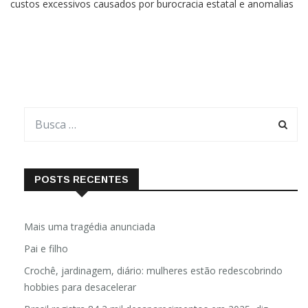
custos excessivos causados por burocracia estatal e anomalias
tributárias. Não à toa, a desindustrialização brasileira ocorre de
forma constante desde a década de
POSTS RECENTES
Mais uma tragédia anunciada
Pai e filho
Crochê, jardinagem, diário: mulheres estão redescobrindo
hobbies para desacelerar