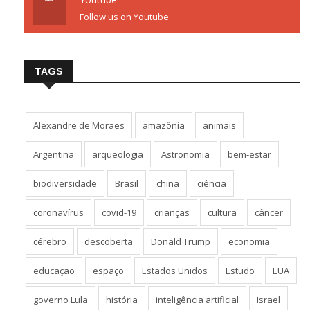
Follow us on Youtube
TAGS
Alexandre de Moraes
amazônia
animais
Argentina
arqueologia
Astronomia
bem-estar
biodiversidade
Brasil
china
ciência
coronavírus
covid-19
crianças
cultura
câncer
cérebro
descoberta
Donald Trump
economia
educação
espaço
Estados Unidos
Estudo
EUA
governo Lula
história
inteligência artificial
Israel