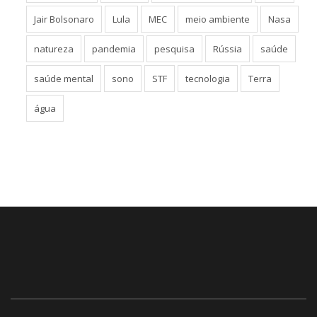
Jair Bolsonaro
Lula
MEC
meio ambiente
Nasa
natureza
pandemia
pesquisa
Rússia
saúde
saúde mental
sono
STF
tecnologia
Terra
água