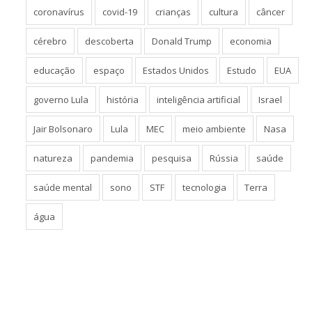
coronavírus
covid-19
crianças
cultura
câncer
cérebro
descoberta
Donald Trump
economia
educação
espaço
Estados Unidos
Estudo
EUA
governo Lula
história
inteligência artificial
Israel
Jair Bolsonaro
Lula
MEC
meio ambiente
Nasa
natureza
pandemia
pesquisa
Rússia
saúde
saúde mental
sono
STF
tecnologia
Terra
água