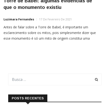
Torre de Babel: algumas evidências de
que o monumento existiu
Luzimara Fernandes
17 De Fevereiro De 2021
Antes de falar sobre a Torre de Babel, é importante um
esclarecimento sobre os mitos, pois simplesmente dizer que
esse monumento é só um mito de origem constitui uma
definição muito reducionista de um conceito que, por séculos,
explicou um fenômeno muito caro à sociedade humana, que é
a pluralidade das línguas faladas.Os mitos de […]
POSTS RECENTES