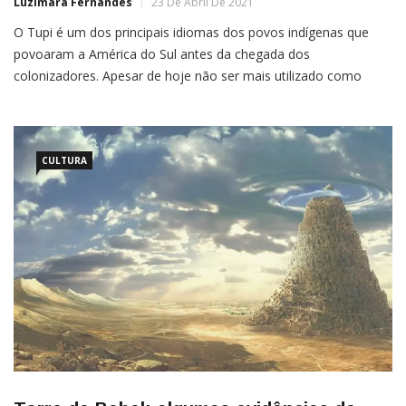
Luzimara Fernandes
23 De Abril De 2021
O Tupi é um dos principais idiomas dos povos indígenas que
povoaram a América do Sul antes da chegada dos
colonizadores. Apesar de hoje não ser mais utilizado como
língua materna nos países da região, esse idioma deixou um
legado no que falamos em nossos cotidianos.A prova disso são
algumas palavras que vieram do Tupi e ainda […]
CULTURA