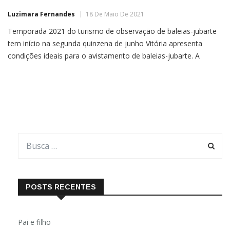
Luzimara Fernandes
18 De Maio De 2021
Temporada 2021 do turismo de observação de baleias-jubarte
tem início na segunda quinzena de junho Vitória apresenta
condições ideais para o avistamento de baleias-jubarte. A
logística é muito fácil e, após uma hora do embarque, já é
possível avistar os primeiros mamíferos fazendo um belo
espetáculo no mar. E está chegando a hora da temporada […]
POSTS RECENTES