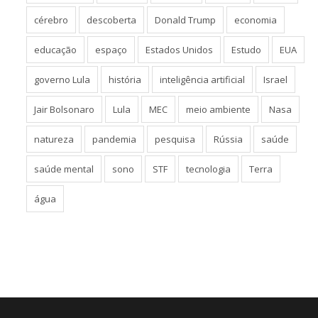
coronavírus
covid-19
crianças
cultura
câncer
cérebro
descoberta
Donald Trump
economia
educação
espaço
Estados Unidos
Estudo
EUA
governo Lula
história
inteligência artificial
Israel
Jair Bolsonaro
Lula
MEC
meio ambiente
Nasa
natureza
pandemia
pesquisa
Rússia
saúde
saúde mental
sono
STF
tecnologia
Terra
água