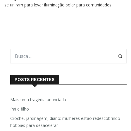
se uniram para levar iluminação solar para comunidades
carentes da região da Floresta Amazônica. Mais de 100 famílias
serão impactadas com o projeto, que contempla duas ações
POSTS RECENTES
Mais uma tragédia anunciada
Pai e filho
Crochê, jardinagem, diário: mulheres estão redescobrindo
hobbies para desacelerar