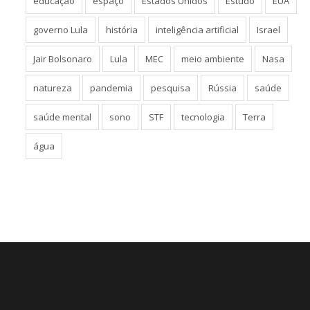
educação
espaço
Estados Unidos
Estudo
EUA
governo Lula
história
inteligência artificial
Israel
Jair Bolsonaro
Lula
MEC
meio ambiente
Nasa
natureza
pandemia
pesquisa
Rússia
saúde
saúde mental
sono
STF
tecnologia
Terra
água