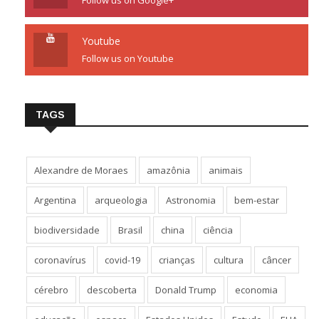
Follow us on Google+
Youtube
Follow us on Youtube
TAGS
Alexandre de Moraes
amazônia
animais
Argentina
arqueologia
Astronomia
bem-estar
biodiversidade
Brasil
china
ciência
coronavírus
covid-19
crianças
cultura
câncer
cérebro
descoberta
Donald Trump
economia