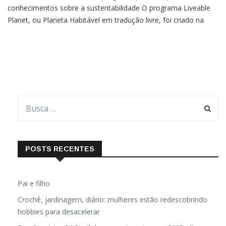
Universidade Leiden cria um programa para compartilhar
conhecimentos sobre a sustentabilidade O programa Liveable
Planet, ou Planeta Habitável em tradução livre, foi criado na
Universidade Leiden da Holanda para compartilhar informações
sobre projetos sustentáveis acontecendo ao redor do mundo,
POSTS RECENTES
Pai e filho
Crochê, jardinagem, diário: mulheres estão redescobrindo
hobbies para desacelerar