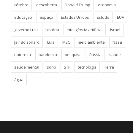
cérebro
descoberta
Donald Trump
economia
educação
espaço
Estados Unidos
Estudo
EUA
governo Lula
história
inteligência artificial
Israel
Jair Bolsonaro
Lula
MEC
meio ambiente
Nasa
natureza
pandemia
pesquisa
Rússia
saúde
saúde mental
sono
STF
tecnologia
Terra
água