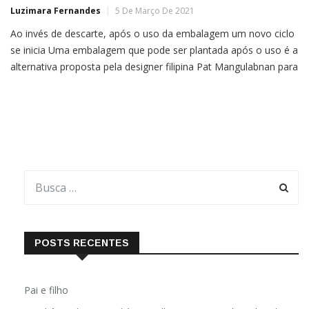
Luzimara Fernandes
5 De Março De 2021
Ao invés de descarte, após o uso da embalagem um novo ciclo
se inicia Uma embalagem que pode ser plantada após o uso é a
alternativa proposta pela designer filipina Pat Mangulabnan para
substituir os plásticos. O produto foi criado especialmente para
acondicionar uma barrinha de granola.Atentas ao movimento
lixo zero, muitas marcas têm surgido […]
POSTS RECENTES
Pai e filho