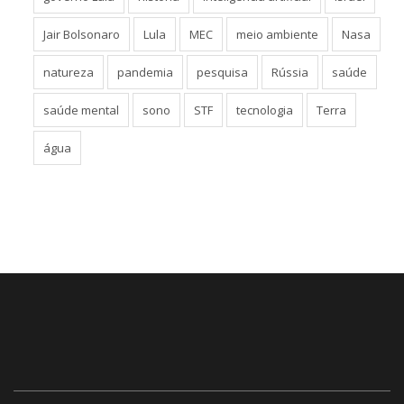
governo Lula
história
inteligência artificial
Israel
Jair Bolsonaro
Lula
MEC
meio ambiente
Nasa
natureza
pandemia
pesquisa
Rússia
saúde
saúde mental
sono
STF
tecnologia
Terra
água