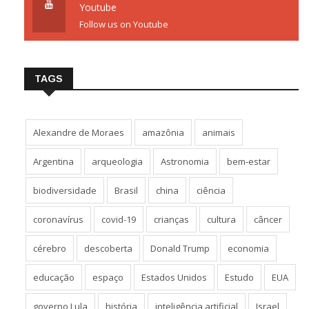
Youtube
Follow us on Youtube
TAGS
Alexandre de Moraes
amazônia
animais
Argentina
arqueologia
Astronomia
bem-estar
biodiversidade
Brasil
china
ciência
coronavírus
covid-19
crianças
cultura
câncer
cérebro
descoberta
Donald Trump
economia
educação
espaço
Estados Unidos
Estudo
EUA