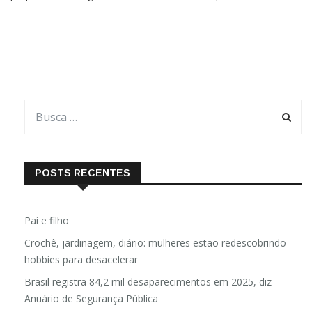
própria Por Rodrigo Mozelli Um novo estudo publicado no
Biological Journal of the Linnean Society revelou que o
chamado “lobo” das Ilhas Malvinas — considerado o único
mamífero
POSTS RECENTES
Pai e filho
Crochê, jardinagem, diário: mulheres estão redescobrindo
hobbies para desacelerar
Brasil registra 84,2 mil desaparecimentos em 2025, diz