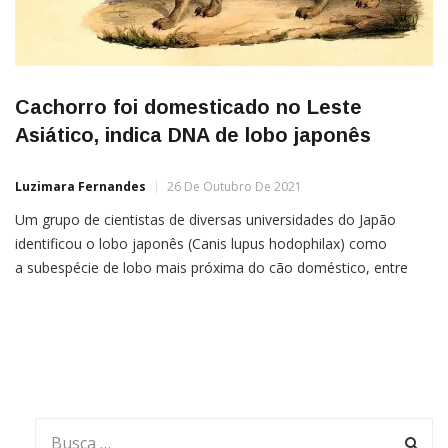
Cachorro foi domesticado no Leste
Asiático, indica DNA de lobo japonês
Luzimara Fernandes
26 De Outubro De 2021
Um grupo de cientistas de diversas universidades do Japão
identificou o lobo japonês (Canis lupus hodophilax) como
a subespécie de lobo mais próxima do cão doméstico, entre
todas estudadas. E isso tem muitas implicações na forma como
entendemos a domesticação do cachorro.O cachorro é a
espécie animal com maior diversidade de formas que já existiu.
Eles vem múltiplas cores,