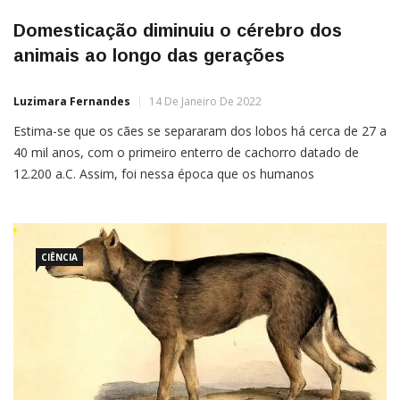
Domesticação diminuiu o cérebro dos
animais ao longo das gerações
Luzimara Fernandes
14 De Janeiro De 2022
Estima-se que os cães se separaram dos lobos há cerca de 27 a
40 mil anos, com o primeiro enterro de cachorro datado de
12.200 a.C. Assim, foi nessa época que os humanos
começaram a domesticar os animais, fazendo do cachorro o
mais antigo de todos “nessa arte”.As pessoas amam ver um
cachorrinho obedecer às […]
CIÊNCIA