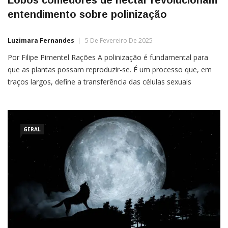
entendimento sobre polinização
Luzimara Fernandes
5 De Fevereiro De 2025
Por Filipe Pimentel Rações A polinização é fundamental para
que as plantas possam reproduzir-se. É um processo que, em
traços largos, define a transferência das células sexuais
masculinas, contidas nos grãos de pólen, para as estruturas
sexuais femininas. A dispersão do pólen pode ser feita por
meios abióticos, como o vento ou a água, mas […]
GERAL