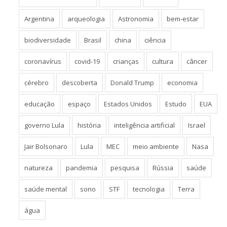
Argentina
arqueologia
Astronomia
bem-estar
biodiversidade
Brasil
china
ciência
coronavírus
covid-19
crianças
cultura
câncer
cérebro
descoberta
Donald Trump
economia
educação
espaço
Estados Unidos
Estudo
EUA
governo Lula
história
inteligência artificial
Israel
Jair Bolsonaro
Lula
MEC
meio ambiente
Nasa
natureza
pandemia
pesquisa
Rússia
saúde
saúde mental
sono
STF
tecnologia
Terra
água