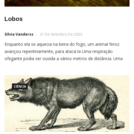
Lobos
Silvia Vanderss
21 De Setembro De 2023
Enquanto ela se aquecia na beira do fogo, um animal feroz
avançou repentinamente, para atacá-la Uma respiração
ofegante podia ser ouvida a vários metros de distância. Uma
garota corria por entre planícies secas. O chão de terra e pedras
soltas a fazia escorregar com frequência, e isso a atrasava no
caminho do seu objetivo. Ela […]
CIÊNCIA