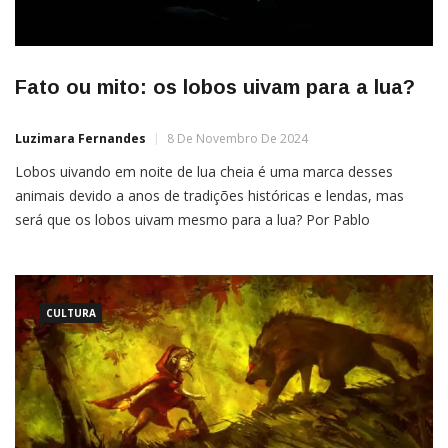
Fato ou mito: os lobos uivam para a lua?
Luzimara Fernandes
8 De Novembro De 2024
Lobos uivando em noite de lua cheia é uma marca desses
animais devido a anos de tradições históricas e lendas, mas
será que os lobos uivam mesmo para a lua? Por Pablo
Nogueira Uma das crenças mais comuns sobre lobos é que eles
uivam para a lua cheia, mas será que isso é um fato ou […]
CULTURA