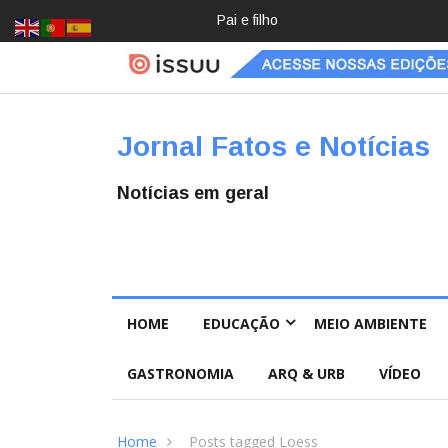
Pai e filho
Crochê,
jardinage
m, diário:
mulheres
estão
redescob
Jornal Fatos e Notícias
rindo
hobbies
para
Notícias em geral
desacele
rar
HOME
EDUCAÇÃO
MEIO AMBIENTE
GASTRONOMIA
ARQ & URB
VÍDEO
Home
Posts tagged Loess