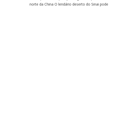
norte da China O lendário deserto do Sinai pode
voltar a ser um espaço verde, tomado pela
vegetação e por cursos d’água. Essa é a aposta de
um grupo de engenheiros e cientistas que querem