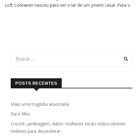
Loft Container nasceu para ser o lar de um jovem casal. Para o
projeto eles contrataram as arquitetas Camila Galli e Isabella
Michellucci, do Ateliê Birdies, que
POSTS RECENTES
Mais uma tragédia anunciada
Pai e filho
Crochê, jardinagem, diário: mulheres estão redescobrindo
hobbies para desacelerar