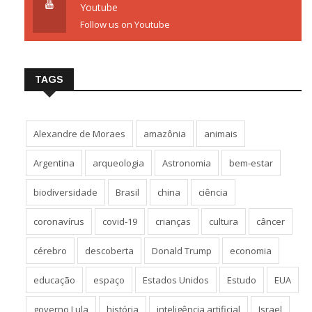
Youtube
Follow us on Youtube
TAGS
Alexandre de Moraes
amazônia
animais
Argentina
arqueologia
Astronomia
bem-estar
biodiversidade
Brasil
china
ciência
coronavírus
covid-19
crianças
cultura
câncer
cérebro
descoberta
Donald Trump
economia
educação
espaço
Estados Unidos
Estudo
EUA
governo Lula
história
inteligência artificial
Israel