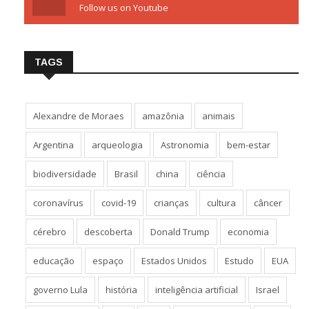
Follow us on Youtube
TAGS
Alexandre de Moraes
amazônia
animais
Argentina
arqueologia
Astronomia
bem-estar
biodiversidade
Brasil
china
ciência
coronavírus
covid-19
crianças
cultura
câncer
cérebro
descoberta
Donald Trump
economia
educação
espaço
Estados Unidos
Estudo
EUA
governo Lula
história
inteligência artificial
Israel