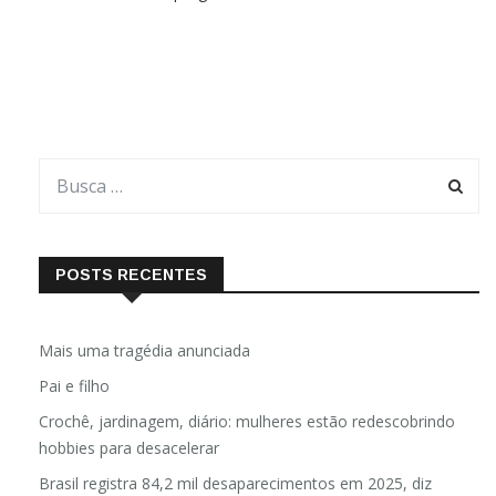
natalinos pode ser uma boa forma de entreter a criançada em
casa. Seja no cinema ou no streaming, as histórias permitem
POSTS RECENTES
Mais uma tragédia anunciada
Pai e filho
Crochê, jardinagem, diário: mulheres estão redescobrindo
hobbies para desacelerar
Brasil registra 84,2 mil desaparecimentos em 2025, diz