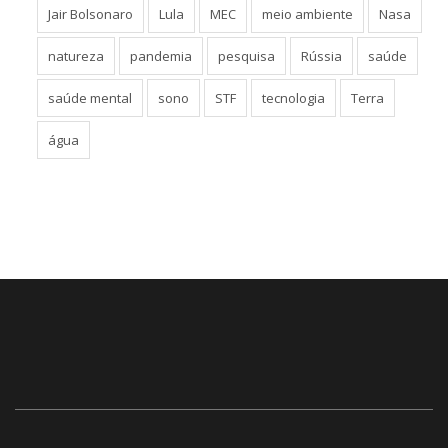
Jair Bolsonaro
Lula
MEC
meio ambiente
Nasa
natureza
pandemia
pesquisa
Rússia
saúde
saúde mental
sono
STF
tecnologia
Terra
água