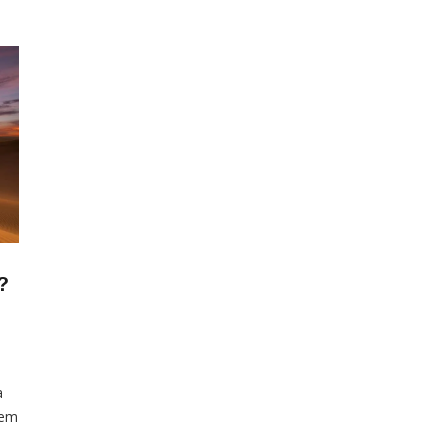
?
a
 em