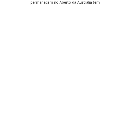
permanecem no Aberto da Austrália têm
compromissos pela chave de duplas mistas nesta
terça-feira (16). O mineiro Marcelo Melo, que joga
lado da russa Vera Zvonareva, enfrenta a