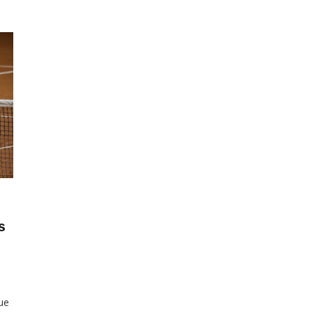
s
m
ue