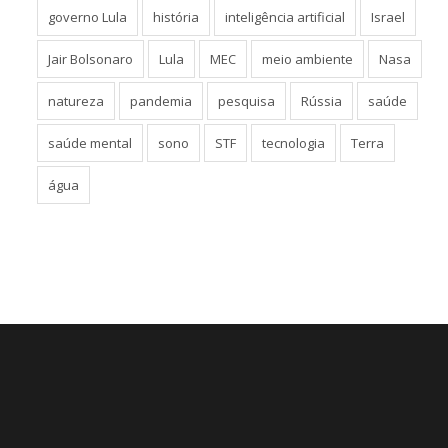
governo Lula
história
inteligência artificial
Israel
Jair Bolsonaro
Lula
MEC
meio ambiente
Nasa
natureza
pandemia
pesquisa
Rússia
saúde
saúde mental
sono
STF
tecnologia
Terra
água