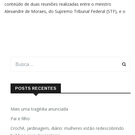
conteúdo de duas reuniões realizadas entre o ministro
Alexandre de Moraes, do Supremo Tribunal Federal (STF), e o
presidente da autarquia, Gabriel Galípolo, alegando riscos à
“segurança da sociedade e do Estado”. A informação foi
POSTS RECENTES
Mais uma tragédia anunciada
Pai e filho
Crochê, jardinagem, diário: mulheres estão redescobrindo