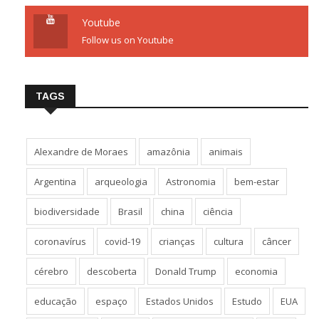
Youtube
Follow us on Youtube
TAGS
Alexandre de Moraes
amazônia
animais
Argentina
arqueologia
Astronomia
bem-estar
biodiversidade
Brasil
china
ciência
coronavírus
covid-19
crianças
cultura
câncer
cérebro
descoberta
Donald Trump
economia
educação
espaço
Estados Unidos
Estudo
EUA