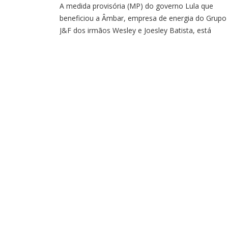
A medida provisória (MP) do governo Lula que
beneficiou a Âmbar, empresa de energia do Grupo
J&F dos irmãos Wesley e Joesley Batista, está
prevista para aumentar a conta de luz de famílias 
baixa renda em todo o País. A informação é do jor
Estadão.A conclusão é de um estudo da TR