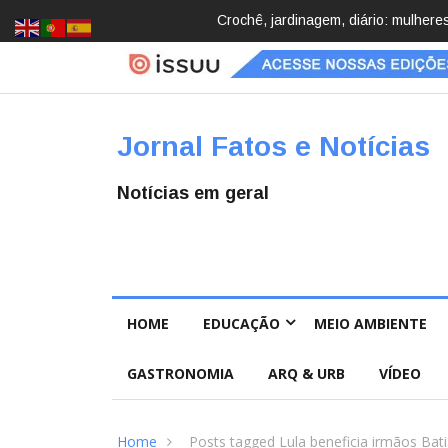
cobrindo hobbies para desacelerar
Brasil registra 84,2 mil desapareci
Pública
Jornal Fatos e Notícias
Notícias em geral
HOME
EDUCAÇÃO
MEIO AMBIENTE
GASTRONOMIA
ARQ & URB
VÍDEO
Home
Posts tagged Lula beneficia irmãos Bati