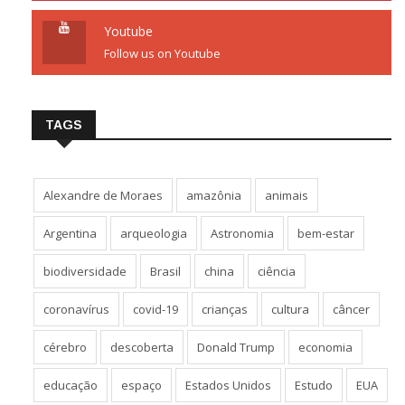
Youtube
Follow us on Youtube
TAGS
Alexandre de Moraes
amazônia
animais
Argentina
arqueologia
Astronomia
bem-estar
biodiversidade
Brasil
china
ciência
coronavírus
covid-19
crianças
cultura
câncer
cérebro
descoberta
Donald Trump
economia
educação
espaço
Estados Unidos
Estudo
EUA