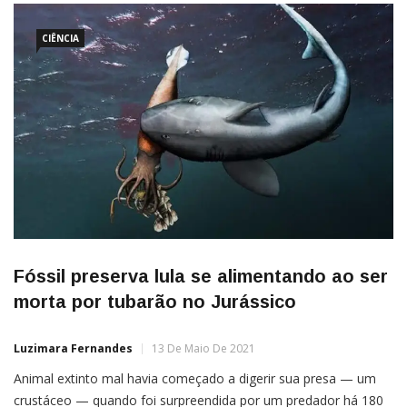
CIÊNCIA
Fóssil preserva lula se alimentando ao ser
morta por tubarão no Jurássico
Luzimara Fernandes
13 De Maio De 2021
Animal extinto mal havia começado a digerir sua presa — um