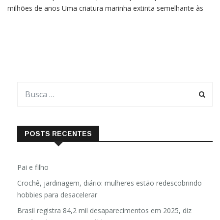
crustáceo — quando foi surpreendida por um predador há 180
milhões de anos Uma criatura marinha extinta semelhante às
lulas atuais mal havia começado a digerir sua presa quando foi
surpreendida pelo ataque sagaz de um tubarão. Não fosse
POSTS RECENTES
Pai e filho
Crochê, jardinagem, diário: mulheres estão redescobrindo
hobbies para desacelerar