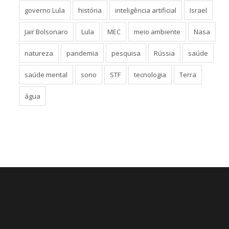
governo Lula
história
inteligência artificial
Israel
Jair Bolsonaro
Lula
MEC
meio ambiente
Nasa
natureza
pandemia
pesquisa
Rússia
saúde
saúde mental
sono
STF
tecnologia
Terra
água