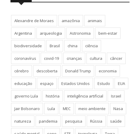
Alexandre de Moraes
amazônia
animais
Argentina
arqueologia
Astronomia
bem-estar
biodiversidade
Brasil
china
ciência
coronavírus
covid-19
crianças
cultura
câncer
cérebro
descoberta
Donald Trump
economia
educação
espaço
Estados Unidos
Estudo
EUA
governo Lula
história
inteligência artificial
Israel
Jair Bolsonaro
Lula
MEC
meio ambiente
Nasa
natureza
pandemia
pesquisa
Rússia
saúde
saúde mental
sono
STF
tecnologia
Terra