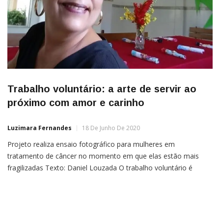
Trabalho voluntário: a arte de servir ao
próximo com amor e carinho
Luzimara Fernandes
18 De Junho De 2020
Projeto realiza ensaio fotográfico para mulheres em
tratamento de câncer no momento em que elas estão mais
fragilizadas Texto: Daniel Louzada O trabalho voluntário é
definido pela Lei 9.608/1998 como a atividade não remunerada
prestada por pessoa física a entidade pública de qualquer
natureza, ou a instituição privada de fins não lucrativos, que
tenha objetivos […]