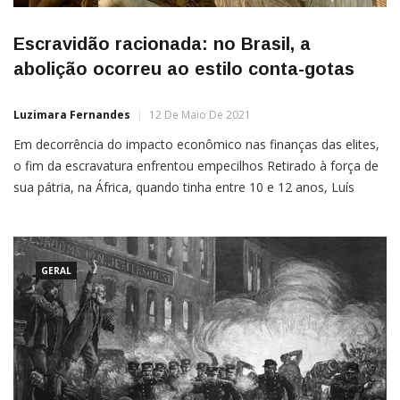
Escravidão racionada: no Brasil, a
abolição ocorreu ao estilo conta-gotas
Luzimara Fernandes
12 De Maio De 2021
Em decorrência do impacto econômico nas finanças das elites,
o fim da escravatura enfrentou empecilhos Retirado à força de
sua pátria, na África, quando tinha entre 10 e 12 anos, Luís
jamais voltou a ver seus pais e irmãos. Ele chegou ao Brasil nos
primeiros meses de 1850 e, durante 27 anos, foi escravizado
em […]
GERAL