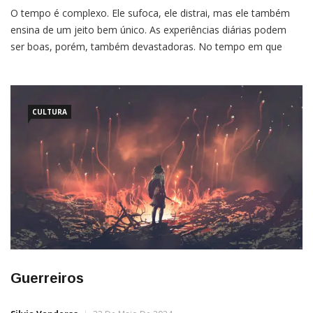
O tempo é complexo. Ele sufoca, ele distrai, mas ele também
ensina de um jeito bem único. As experiências diárias podem
ser boas, porém, também devastadoras. No tempo em que
elas ocorrem, a euforia cega, o entusiasmo ilude e a tristeza
destrói. Por isso, é quase impossível ter a percepção correta do
ocorrido. O tempo […]
CULTURA
Guerreiros