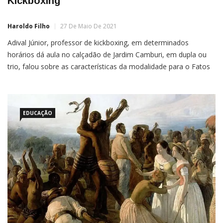
Kickboxing
Haroldo Filho
27 De Maio De 2021
Adival Júnior, professor de kickboxing, em determinados
horários dá aula no calçadão de Jardim Camburi, em dupla ou
trio, falou sobre as características da modalidade para o Fatos
& Notícias. O esporte é praticado com movimentos de socos,
chutes e joelhadas e o round dura entre dois a três minutos. A
modalidade vem sendo difundida […]
EDUCAÇÃO