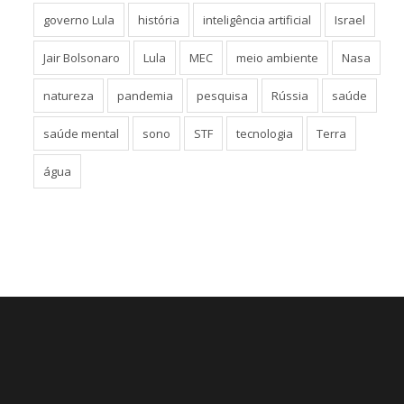
governo Lula
história
inteligência artificial
Israel
Jair Bolsonaro
Lula
MEC
meio ambiente
Nasa
natureza
pandemia
pesquisa
Rússia
saúde
saúde mental
sono
STF
tecnologia
Terra
água