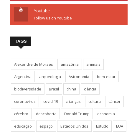
Youtube
Follow us on Youtube
TAGS
Alexandre de Moraes
amazônia
animais
Argentina
arqueologia
Astronomia
bem-estar
biodiversidade
Brasil
china
ciência
coronavírus
covid-19
crianças
cultura
câncer
cérebro
descoberta
Donald Trump
economia
educação
espaço
Estados Unidos
Estudo
EUA