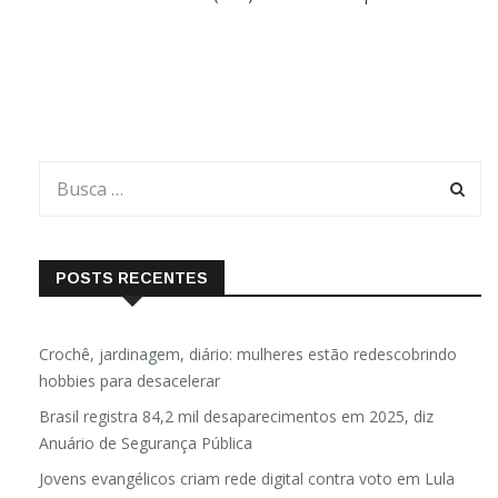
vestível embutido em uma luva de borracha sintética capaz de
detectar resíduos de pesticidas em alimentos. O trabalho,
POSTS RECENTES
Crochê, jardinagem, diário: mulheres estão redescobrindo
hobbies para desacelerar
Brasil registra 84,2 mil desaparecimentos em 2025, diz
Anuário de Segurança Pública
Jovens evangélicos criam rede digital contra voto em Lula