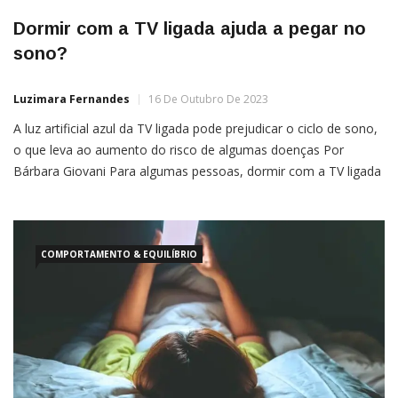
Dormir com a TV ligada ajuda a pegar no
sono?
Luzimara Fernandes
16 De Outubro De 2023
A luz artificial azul da TV ligada pode prejudicar o ciclo de sono,
o que leva ao aumento do risco de algumas doenças Por
Bárbara Giovani Para algumas pessoas, dormir com a TV ligada
é quase um ritual: o ruído de fundo, baixo e sem foco, vai aos
poucos induzindo ao sono. No entanto, pesquisas […]
COMPORTAMENTO & EQUILÍBRIO