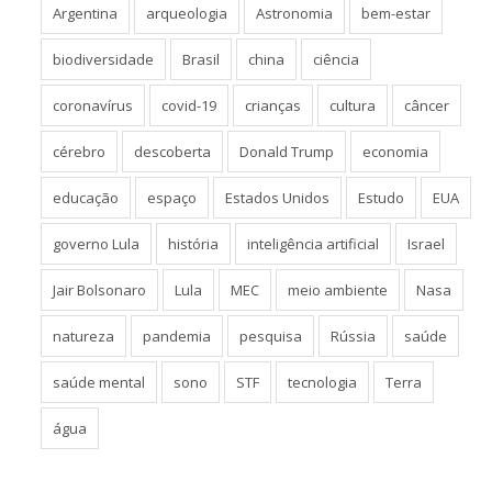
Argentina
arqueologia
Astronomia
bem-estar
biodiversidade
Brasil
china
ciência
coronavírus
covid-19
crianças
cultura
câncer
cérebro
descoberta
Donald Trump
economia
educação
espaço
Estados Unidos
Estudo
EUA
governo Lula
história
inteligência artificial
Israel
Jair Bolsonaro
Lula
MEC
meio ambiente
Nasa
natureza
pandemia
pesquisa
Rússia
saúde
saúde mental
sono
STF
tecnologia
Terra
água