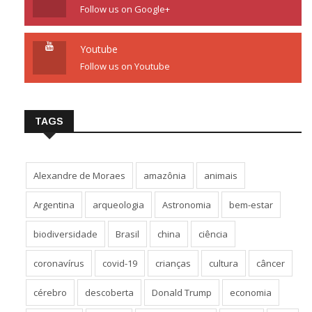
Follow us on Google+
Youtube
Follow us on Youtube
TAGS
Alexandre de Moraes
amazônia
animais
Argentina
arqueologia
Astronomia
bem-estar
biodiversidade
Brasil
china
ciência
coronavírus
covid-19
crianças
cultura
câncer
cérebro
descoberta
Donald Trump
economia