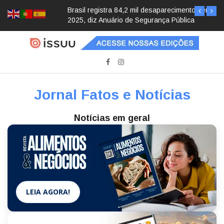
Brasil registra 84,2 mil desaparecimentos em
2025, diz Anuário de Segurança Pública
Jornal Fatos e Notícias
Notícias em geral
LEIA AGORA!