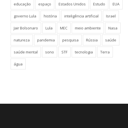
educação
espaço
Estados Unidos
Estudo
EUA
governo Lula
história
inteligência artificial
Israel
Jair Bolsonaro
Lula
MEC
meio ambiente
Nasa
natureza
pandemia
pesquisa
Rússia
saúde
saúde mental
sono
STF
tecnologia
Terra
água