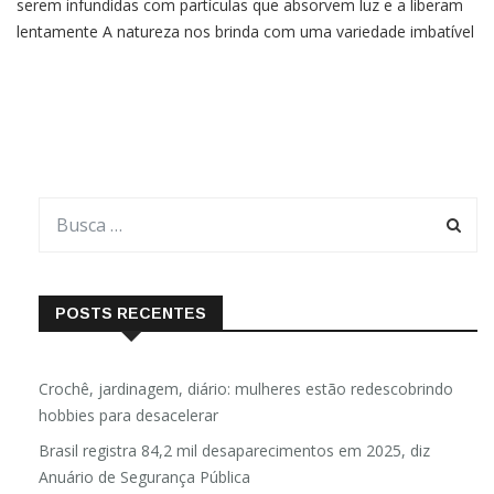
serem infundidas com partículas que absorvem luz e a liberam
lentamente A natureza nos brinda com uma variedade imbatível
de cores nas flores e plantas, mas Shuting Liu e colegas da
Universidade Agrícola do Sul da China não estavam
POSTS RECENTES
Crochê, jardinagem, diário: mulheres estão redescobrindo
hobbies para desacelerar
Brasil registra 84,2 mil desaparecimentos em 2025, diz
Anuário de Segurança Pública