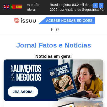
Brasil registra 84,2 mil desaparecimentos em
2025, diz Anuário de Segurança Pública
Jornal Fatos e Notícias
Notícias em geral
LEIA AGORA!