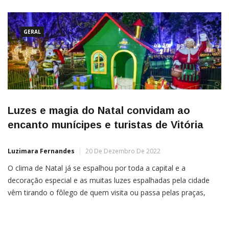
GERAL
Luzes e magia do Natal convidam ao
encanto munícipes e turistas de Vitória
Luzimara Fernandes
20 De Dezembro De 2022
O clima de Natal já se espalhou por toda a capital e a
decoração especial e as muitas luzes espalhadas pela cidade
vêm tirando o fôlego de quem visita ou passa pelas praças,
parques e outros espaços de Vitória. Que tal convidar a família
para um passeio cheio de encanto e magia? A decoração do