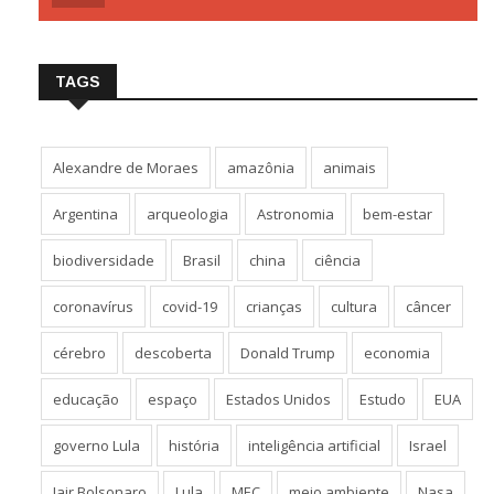
TAGS
Alexandre de Moraes
amazônia
animais
Argentina
arqueologia
Astronomia
bem-estar
biodiversidade
Brasil
china
ciência
coronavírus
covid-19
crianças
cultura
câncer
cérebro
descoberta
Donald Trump
economia
educação
espaço
Estados Unidos
Estudo
EUA
governo Lula
história
inteligência artificial
Israel
Jair Bolsonaro
Lula
MEC
meio ambiente
Nasa