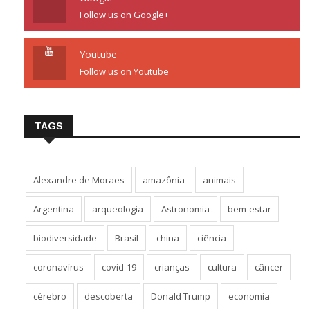
Follow us on Google+
Youtube
Follow us on Youtube
TAGS
Alexandre de Moraes
amazônia
animais
Argentina
arqueologia
Astronomia
bem-estar
biodiversidade
Brasil
china
ciência
coronavírus
covid-19
crianças
cultura
câncer
cérebro
descoberta
Donald Trump
economia