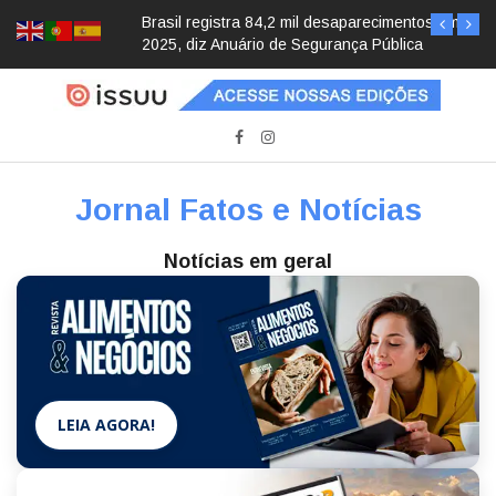
Brasil registra 84,2 mil desaparecimentos em
2025, diz Anuário de Segurança Pública
Jornal Fatos e Notícias
Notícias em geral
LEIA AGORA!