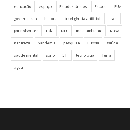
educação
espaço
Estados Unidos
Estudo
EUA
governo Lula
história
inteligência artificial
Israel
Jair Bolsonaro
Lula
MEC
meio ambiente
Nasa
natureza
pandemia
pesquisa
Rússia
saúde
saúde mental
sono
STF
tecnologia
Terra
água