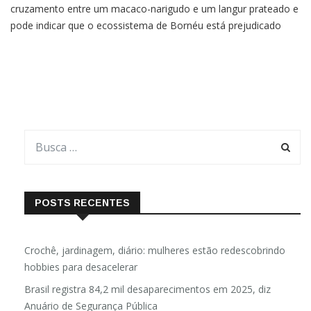
cruzamento entre um macaco-narigudo e um langur prateado e
pode indicar que o ecossistema de Bornéu está prejudicado
Uma nova espécie de macaco avistada na ilha de Bornéu, no
Sudeste Asiático, está deixando os cientistas preocupados.
POSTS RECENTES
Crochê, jardinagem, diário: mulheres estão redescobrindo
hobbies para desacelerar
Brasil registra 84,2 mil desaparecimentos em 2025, diz
Anuário de Segurança Pública